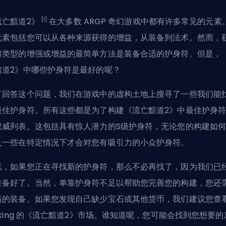
[1]
流亡黯道2》
在大多数
ARGP
奇幻游戏中都有许多常见的元素
元素包括您可以从各种来源获得的增益，从装备到法术。然而，
何类型的增强或增益的最简单方法是装备合适的护身符。但是，
黯道2》中哪些护身符是最好的呢？
了回答这个问题，我们在游戏中的虚构土地上搜寻了一些我们能
最佳护身符。所有这些都是为了构建《流亡黯道2》中最佳护身
权威列表。这包括具有惊人潜力的S级护身符，无论您的构建如
及一些在特定情况下才会对您有吸引力的小众护身符。
以，如果您正在寻找新的护身符，那么不必再找了，因为我们已
准备好了。当然，单靠护身符不足以帮助您完善您的构建，您还
适的装备。如果您发现自己缺少宝石或其他货币，我们建议您查
oking 的《流亡黯道2》市场
。谁知道呢，您可能会找到您想要的