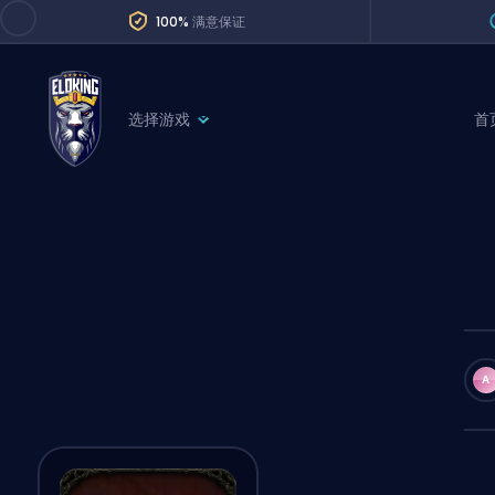
100%
满意保证
选择游戏
首
League of Legends
League 
Marvel Rivals
SERVICES
Valorant
Division Boos
Dota 2
Placements
Counter-Strike
Wins
Overwatch 2
A
Coaching
Rocket League
Path of Exile 2
Teammate