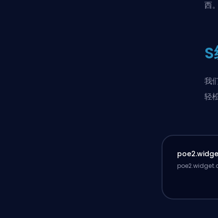
西
我
轻
poe2.widget
poe2.widget.d