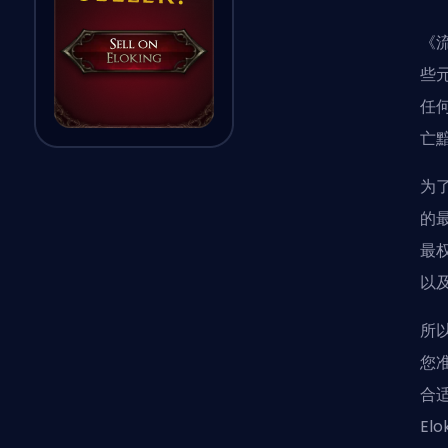
《
些
任
亡
为
的
最
以
所
您
合
El