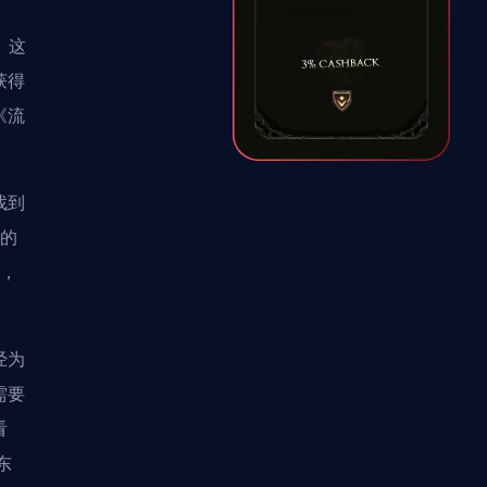
。这
获得
《流
找到
符的
何，
经为
需要
看
东