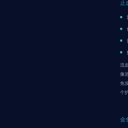
止
流
像
免
个
金