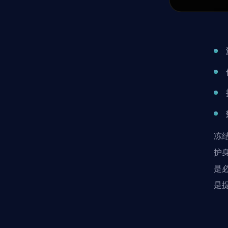
冻
护
是
是