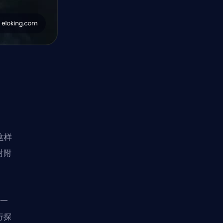
这样
村附
始一
行探