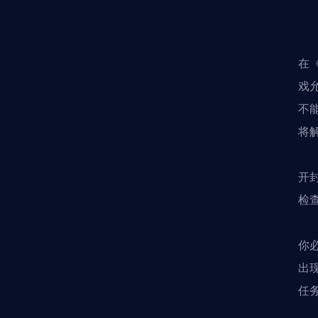
在
戏
不
将
开
检
你
出
任