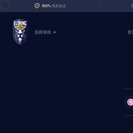
100%
满意保证
选择游戏
首
League of Legends
League 
Marvel Rivals
SERVICES
Valorant
Division Boos
Dota 2
Placements
Counter-Strike
Wins
Overwatch 2
A
Coaching
Rocket League
Path of Exile 2
Teammate