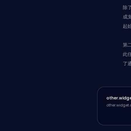
除
成
起
第
此
了
other.widge
other.widget.