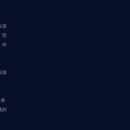
在游
，您
，你
等级
任务
成的