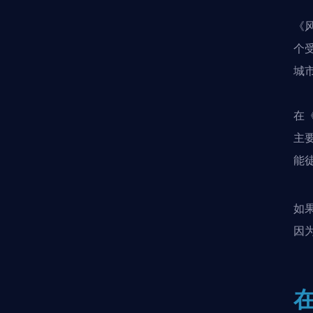
《
个
城
在
主
能
如
因