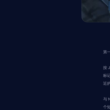
第
按
标
近
与
个