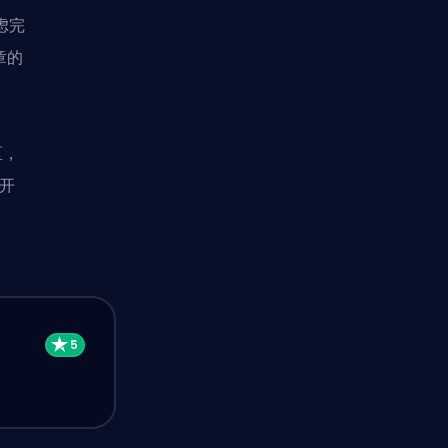
虑完
章的
区，
打开