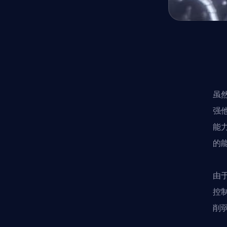
虽
强
能
的
由
控
削