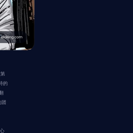
》第
特的
翻
的团
“心