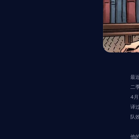
最
二
4月
译
队
他