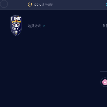
100%
满意保证
选择游戏
首
League of Legends
League 
Marvel Rivals
SERVICES
Valorant
Division Boos
Dota 2
Placements
Counter-Strike
Wins
Overwatch 2
A
Coaching
Rocket League
Path of Exile 2
Teammate