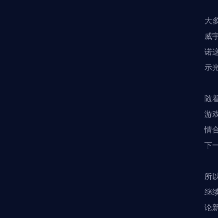
大
威
诺
示
随
游
情
下
所
继
论