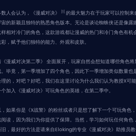
[1]
多数人会认为，《漫威对决》
的最大魅力在于玩家可以控制来
宇宙的新颖且独特的熟悉角色版本。无论是谈论蜘蛛侠还是像露娜
这样相对冷门的角色，这款游戏都让漫威的热门和冷门角色有机
光彩，赋予他们独特的能力、外观和皮肤。
着
《漫威对决第二季》
全面展开，玩家自然会想知道哪些角色将
戏。毕竟，第一季增加了四个角色，因此下一季增加类似数量也
合理的，对吧？好吧，我们在这里讨论为什么我们认为教授X可
一个加入《漫威对决》可玩角色的英雄，在第二季中。
以，如果你是《X战警》的粉丝或者只是想了解下一个可玩角色
续阅读，因为我们为你提供了保障。当然，学习如何玩任何角色
新旧，最好的方法是请
来自Eloking的专业《漫威对决》助推员
教