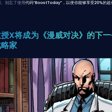
窍。别忘了使用
代码“BoostToday”，以便你能够享受20%的
。
教授X将成为《漫威对决》的下一
战略家