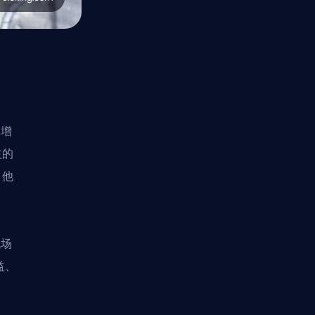
和增
益的
，他
战场
益、