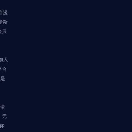
自漫
·斯
会展
加入
是合
能是
，请
，无
你