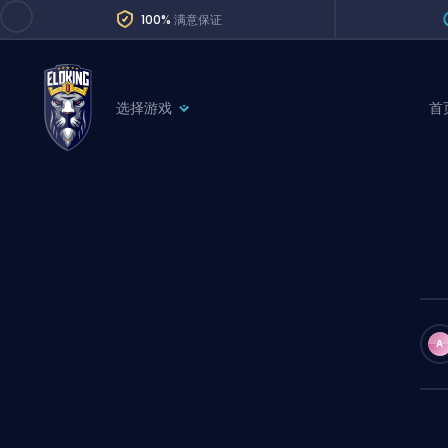
100%
满意保证
选择游戏
首
League of Legends
League 
Marvel Rivals
SERVICES
Valorant
Division Boos
Dota 2
Placements
Counter-Strike
Wins
Overwatch 2
A
Coaching
Rocket League
Path of Exile 2
Teammate