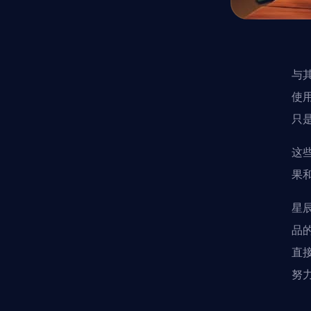
与
使
只
这
果
星
品
直
努