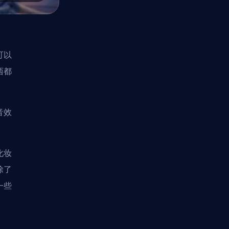
可以
西都
音效
化妆
除了
一些