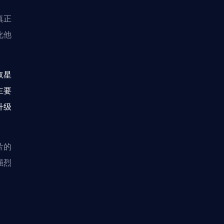
真正
化他
取星
主要
升级
片的
强烈