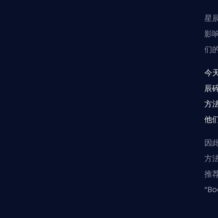
星
影
们
今
辰
方
他
因
方
推
“B