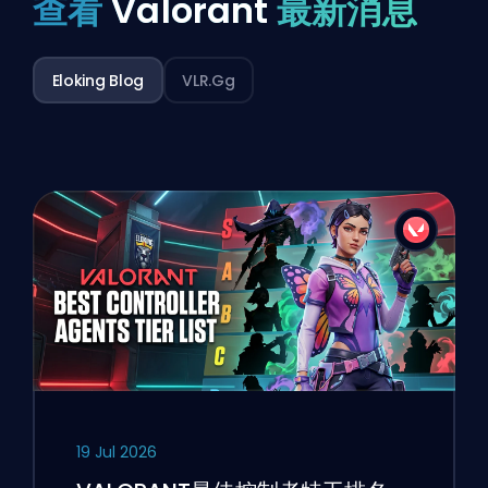
查看
Valorant
最新消息
Eloking Blog
VLR.gg
19 Jul 2026