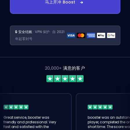
马上开冲 Boost
🔒 安全结账
· VPN 保护 · 自 2021
年起零封号
20,000+
满意的客户
Great service, booster was
booster was an outstan
friendly and professional. Very
player, completed the or
fast and satisfied with the
short time. The score wa