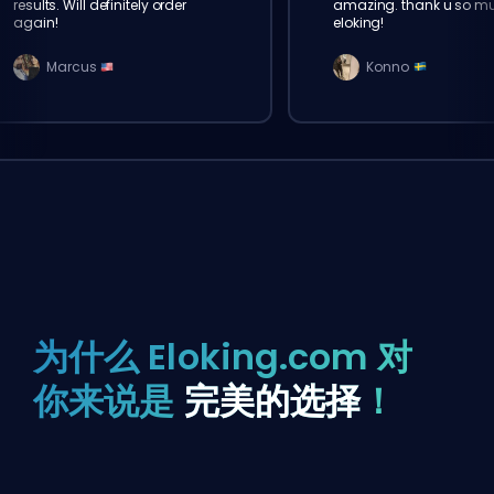
results. Will definitely order
amazing. thank u so m
again!
eloking!
Marcus
Konno
为什么 Eloking.com 对
你来说是
完美的选择
！