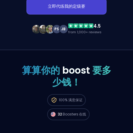
立即代练我的定级赛
4.5
PS
JB
from 1,000+ reviews
算算你的
boost
要多
少钱！
来自 North America 的 Radiant 玩家
现在就能
100%
满意保证
马上开打你的订单。🔥
32
Boosters 在线