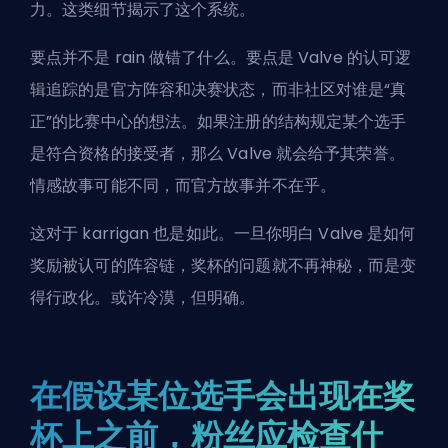
力。这类细节揭示了这个系统。
要点并不是 rain 做错了什么。要点是 Valve 的认可逻
辑追踪的是官方阵容和决赛状态，而非社区对谁是“真
正”的比赛中心的想法。如果注册的结构规定某个选手
是符合资格的接受者，那么 Valve 就会给予其荣誉。
情感故事可能不同，而官方故事并不在乎。
这对于 karrigan 也是如此。一旦你明白 Valve 是如何
奖励被认可的阵容链，奖杯的问题就不再神秘，而是变
得行政化。或许冷漠，但明确。
在假设某位选手会出现在奖
杯上之前，粉丝应检查什