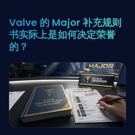
Valve 的 Major 补充规则
书实际上是如何决定荣誉
的？