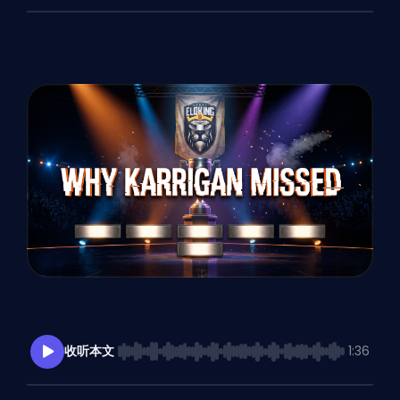
收听本文
1:36