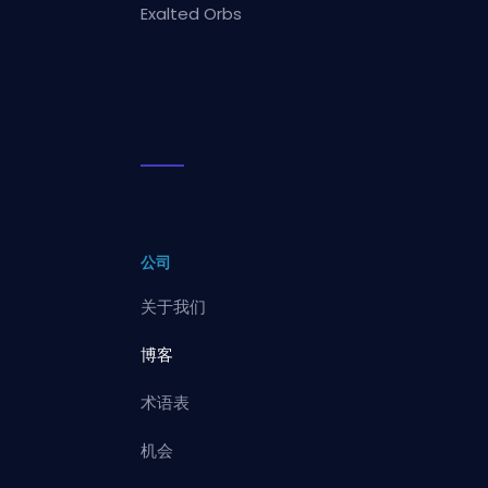
Exalted Orbs
公司
关于我们
博客
术语表
机会