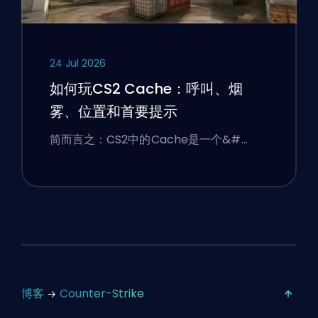
24 Jul 2026
如何玩CS2 Cache：呼叫、烟
雾、位置和首要提示
简而言之：CS2中的Cache是一个&#…
博客
Counter-Strike