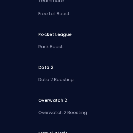
Teammate
Free LoL Boost
Rocket League
Rank Boost
Dota 2
Dota 2 Boosting
Overwatch 2
Overwatch 2 Boosting