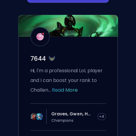
7
7644
Hi, I'm a professional LoL player
and I can boost your rank to
Challen...
Read More
Graves, Gwen, H...
+4
Champions