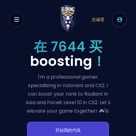
忠诚度
在 7644 买
boosting
！
I'm a professional gamer
specializing in Valorant and CS2. I
can boost your rank to Radiant in
Asia and Faceit Level 10 in CS2. Let's
elevate your game together! 🎮🚀
开始我的代练