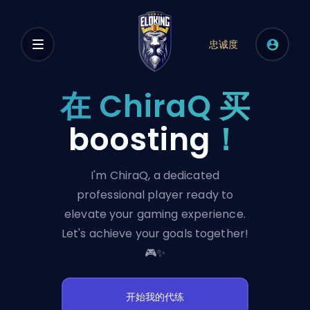
忠诚度
在 ChiraQ 买
boosting
！
I'm ChiraQ, a dedicated
professional player ready to
elevate your gaming experience.
Let's achieve your goals together!
🎮✨
开始我的代练