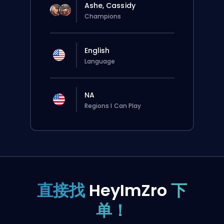
Ashe, Cassidy
Champions
English
Language
NA
Regions I Can Play
直接找
HeyImZro
下
单！