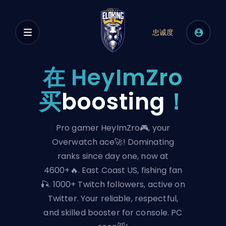
忠诚度
在 HeyImZro
买
boosting
！
Pro gamer HeyImZro🎮, your
Overwatch ace🚀! Dominating
ranks since day one, now at
4600+🔥. East Coast US, fishing fan
🎣. 1000+ Twitch followers, active on
Twitter. Your reliable, respectful,
and skilled booster for console. PC