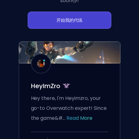
soon😼!
开始我的代练
HeyImZro
Hey there, I'm Heyimzro, your
go-to Overwatch expert! Since
the game&#...
Read More