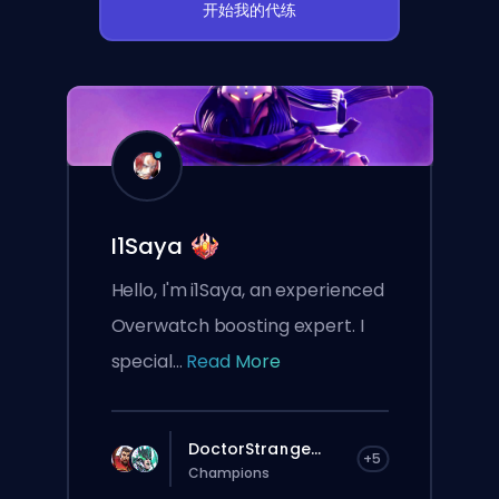
开始我的代练
I1Saya
Hello, I'm i1Saya, an experienced
Overwatch boosting expert. I
special...
Read More
DoctorStrange...
+5
Champions