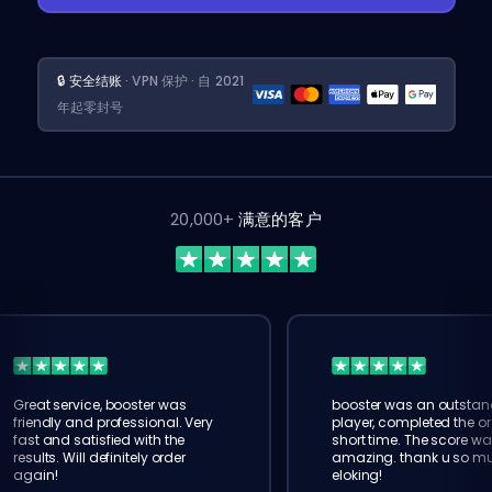
🔒 安全结账
· VPN 保护 · 自 2021
年起零封号
20,000+
满意的客户
Great service, booster was
booster was an outstan
friendly and professional. Very
player, completed the or
fast and satisfied with the
short time. The score wa
results. Will definitely order
amazing. thank u so m
again!
eloking!