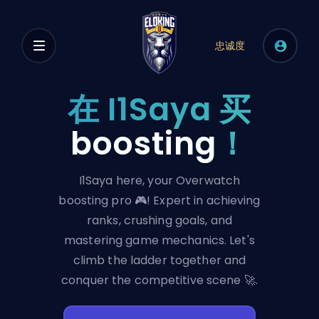
忠诚度
在 I1Saya 买
boosting
！
I1Saya here, your Overwatch
boosting pro 🎮! Expert in achieving
ranks, crushing goals, and
mastering game mechanics. Let's
climb the ladder together and
conquer the competitive scene 🚀.