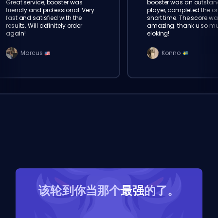
Great service, booster was
booster was an outstan
friendly and professional. Very
player, completed the or
fast and satisfied with the
short time. The score wa
results. Will definitely order
amazing. thank u so m
again!
eloking!
Marcus
Konno
该轮到你当那个
最强
的了。