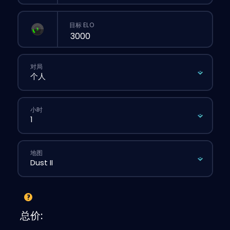
目标 ELO
对局
小时
地图
总价: