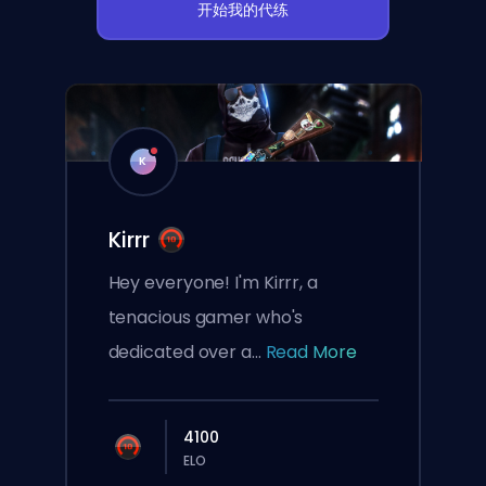
开始我的代练
K
Kirrr
Hey everyone! I'm Kirrr, a
tenacious gamer who's
dedicated over a...
Read More
4100
ELO