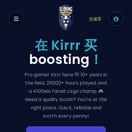
忠诚度
在 Kirrr 买
boosting
！
Pro gamer Kirrr here 👋 10+ years in
the field, 25000+ hours played, and
a 4100elo faceit csgo champ 🎮
Need a quality boost? You're at the
right place. Quick, reliable and
worth every penny!