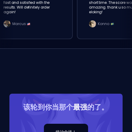
fast and satisfied with the
short time. The score wa
results. Will definitely order
amazing. thank u so m
again!
eloking!
Marcus
Konno
该轮到你当那个
最强
的了。