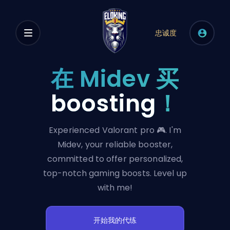
忠诚度
在 Midev 买
boosting
！
Experienced Valorant pro 🎮. I'm
Midev, your reliable booster,
committed to offer personalized,
top-notch gaming boosts. Level up
with me!
开始我的代练