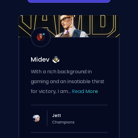
Midev
With a rich background in
gaming and an insatiable thirst
for victory, I am...
Read More
Jett
Champions