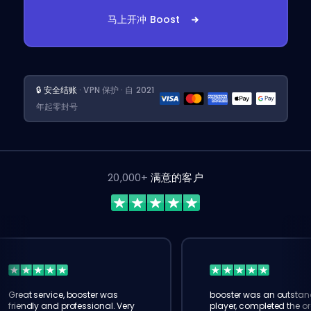
马上开冲 Boost
🔒 安全结账
· VPN 保护 · 自 2021
年起零封号
20,000+
满意的客户
Great service, booster was
booster was an outstan
friendly and professional. Very
player, completed the or