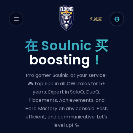
忠诚度
在 Soulnic 买
boosting
！
Pro gamer Soulnic at your service!
🎮 Top 500 in all OW1 roles for 5+
years. Expert in SoloQ, DuoQ,
Placements, Achievements, and
Hero Mastery on any console. Fast,
efficient, and communicative. Let's
level up! 🚀