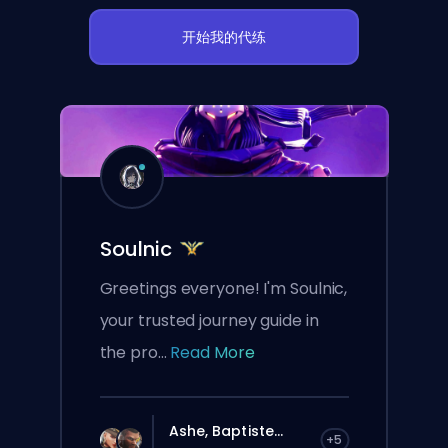
开始我的代练
Soulnic
Greetings everyone! I'm Soulnic,
your trusted journey guide in
the pro...
Read More
Ashe, Baptiste...
+5