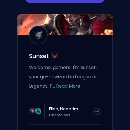
Sunset
Welcome, gamers! I'm Sunset,
your go-to wizard in League of
Legends. P...
Read More
Elise, Hecarim...
+4
Champions