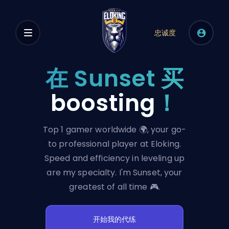
忠诚度
在 Sunset 买
boosting
！
Top 1 gamer worldwide 🌍, your go-
to professional player at Eloking.
Speed and efficiency in leveling up
are my specialty. I'm Sunset, your
greatest of all time 🎮.
开始我的代练