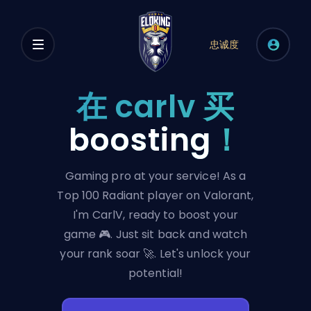
忠诚度
在 carlv 买
boosting
！
Gaming pro at your service! As a
Top 100 Radiant player on Valorant,
I'm CarlV, ready to boost your
game 🎮. Just sit back and watch
your rank soar 🚀. Let's unlock your
potential!