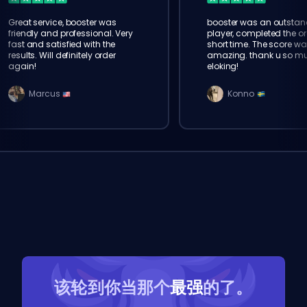
Great service, booster was
booster was an outstan
friendly and professional. Very
player, completed the or
fast and satisfied with the
short time. The score wa
results. Will definitely order
amazing. thank u so m
again!
eloking!
Marcus
Konno
该轮到你当那个
最强
的了。