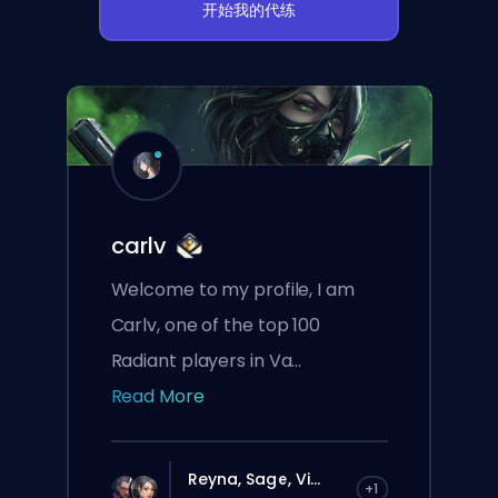
开始我的代练
carlv
Welcome to my profile, I am
Carlv, one of the top 100
Radiant players in Va...
Read More
Reyna, Sage, Vi...
+1