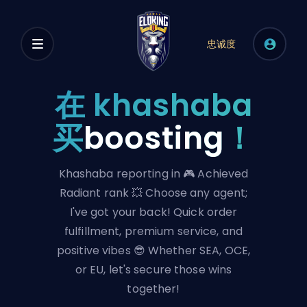
忠诚度
在 khashaba
买
boosting
！
Khashaba reporting in 🎮 Achieved
Radiant rank 💥 Choose any agent;
I've got your back! Quick order
fulfillment, premium service, and
positive vibes 😎 Whether SEA, OCE,
or EU, let's secure those wins
together!