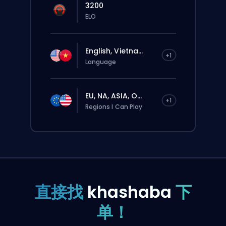
3200
ELO
English, Vietna...
+1
Language
EU, NA, ASIA, O...
+1
Regions I Can Play
直接找
khashaba
下
单！