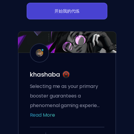
开始我的代练
khashaba
Selecting me as your primary
booster guarantees a
phenomenal gaming experie...
Read More