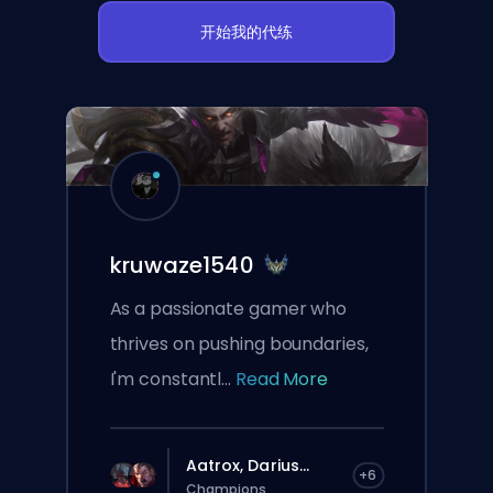
开始我的代练
kruwaze1540
As a passionate gamer who
thrives on pushing boundaries,
I'm constantl...
Read More
Aatrox, Darius...
+6
Champions