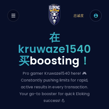
忠诚度
在
kruwaze1540
买
boosting
！
Pro gamer Kruwaze1540 here! 🎮
Constantly pushing limits for rapid,
active results in every transaction.
Your go-to booster for quick Eloking
success! 💪