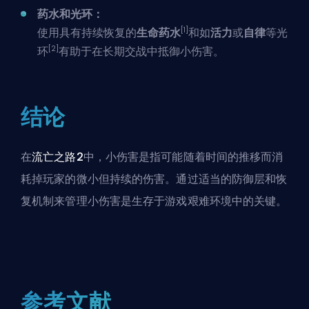
药水和光环：
[1]
使用具有持续恢复的
生命药水
和如
活力
或
自律
等光
[2]
环
有助于在长期交战中抵御小伤害。
结论
在
流亡之路2
中，小伤害是指可能随着时间的推移而消
耗掉玩家的微小但持续的伤害。通过适当的防御层和恢
复机制来管理小伤害是生存于游戏艰难环境中的关键。
参考文献