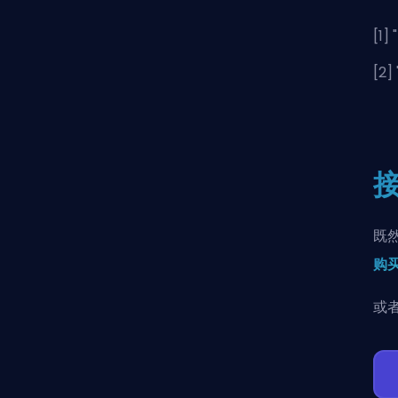
[1] "
[2] 
既
购买
或