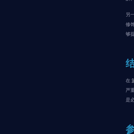
另
修
够
在
严
是