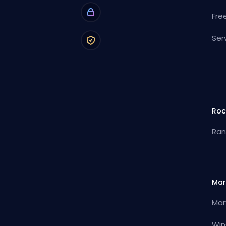
Fre
Ser
Roc
Ran
Mar
Mar
Win