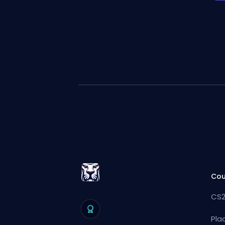
Cou
CS2
Pla