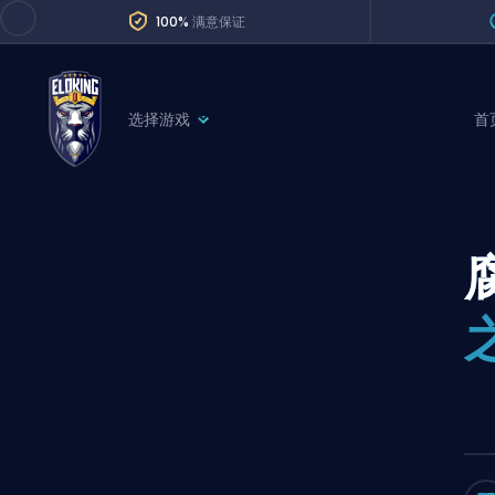
100%
满意保证
选择游戏
首
League of Legends
League 
Marvel Rivals
SERVICES
Valorant
Division Boos
Dota 2
Placements
Counter-Strike
Wins
Overwatch 2
Coaching
Rocket League
Path of Exile 2
Teammate