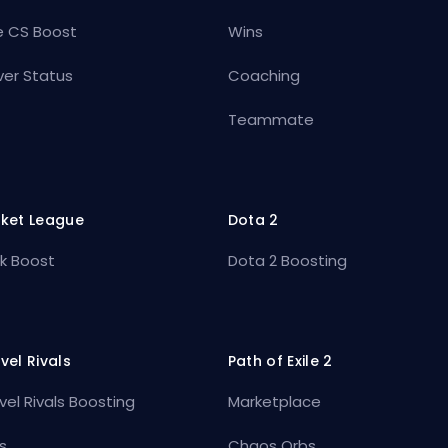
e CS Boost
Wins
ver Status
Coaching
Teammate
ket League
Dota 2
k Boost
Dota 2 Boosting
vel Rivals
Path of Exile 2
vel Rivals Boosting
Marketplace
s
Chaos Orbs