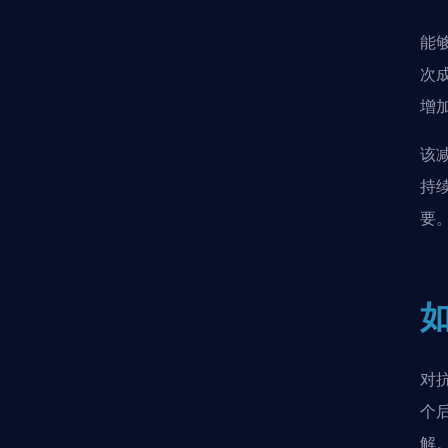
能
次
增
该
持
要
对
个
解