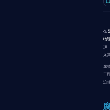
在
物
加
尤
腐
于
迫