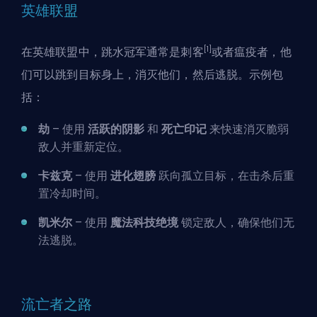
英雄联盟
[1]
在英雄联盟中，跳水冠军通常是刺客
或者瘟疫者，他
们可以跳到目标身上，消灭他们，然后逃脱。示例包
括：
劫
– 使用
活跃的阴影
和
死亡印记
来快速消灭脆弱
敌人并重新定位。
卡兹克
– 使用
进化翅膀
跃向孤立目标，在击杀后重
置冷却时间。
凯米尔
– 使用
魔法科技绝境
锁定敌人，确保他们无
法逃脱。
流亡者之路