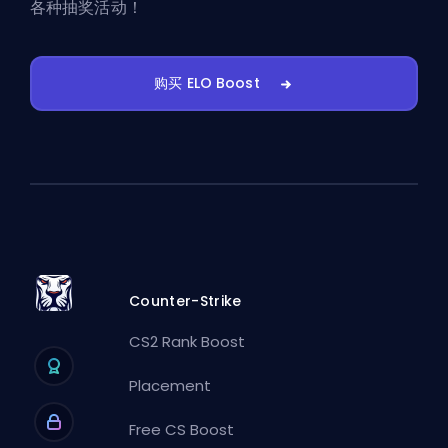
各种抽奖活动！
购买 ELO Boost
Counter-Strike
CS2 Rank Boost
Placement
Free CS Boost