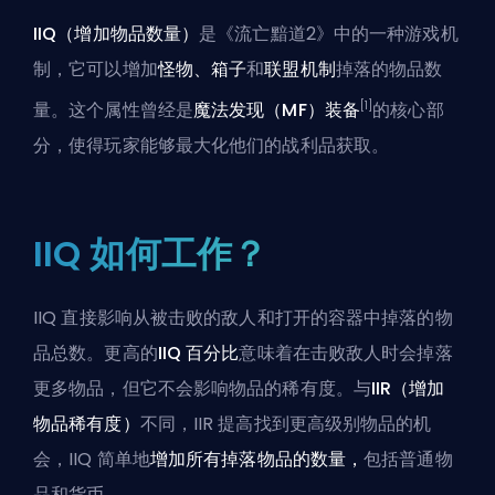
IIQ（增加物品数量）
是《流亡黯道2》中的一种游戏机
制，它可以增加
怪物、箱子
和
联盟机制
掉落的物品数
[1]
量。这个属性曾经是
魔法发现（MF）装备
的核心部
分，使得玩家能够最大化他们的战利品获取。
IIQ 如何工作？
IIQ 直接影响从被击败的敌人和打开的容器中掉落的物
品总数。更高的
IIQ 百分比
意味着在击败敌人时会掉落
更多物品，但它不会影响物品的稀有度。与
IIR（增加
物品稀有度）
不同，IIR 提高找到更高级别物品的机
会，IIQ 简单地
增加所有掉落物品的数量
，
包括普通物
品和货币。