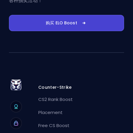
各种抽奖活动！
购买 ELO Boost
Counter-Strike
CS2 Rank Boost
Placement
Free CS Boost