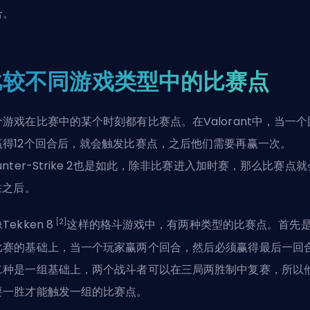
合。
比较不同游戏类型中的比赛点
个游戏在比赛中的某个时刻都有比赛点。在Valorant中，当一个
赢得12个回合后，就会触发比赛点，之后他们需要再赢一次。
unter-Strike 2也是如此，除非比赛进入加时赛，那么比赛点
胜之后。
[2]
Tekken 8
这样的格斗游戏中，有两种类型的比赛点。首先
比赛的基础上，当一个玩家赢两个回合，然后必须赢得最后一回
二种是一组基础上，两个战斗者可以在三局两胜制中复赛，所以
要一胜才能触发一组的比赛点。