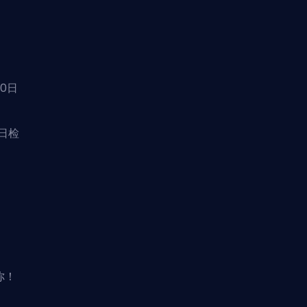
30日
30日检
你！