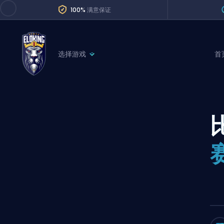
100%
满意保证
选择游戏
首
League of Legends
League 
Marvel Rivals
SERVICES
Valorant
Division Boos
Dota 2
Placements
Counter-Strike
Wins
Overwatch 2
Coaching
Rocket League
Path of Exile 2
Teammate