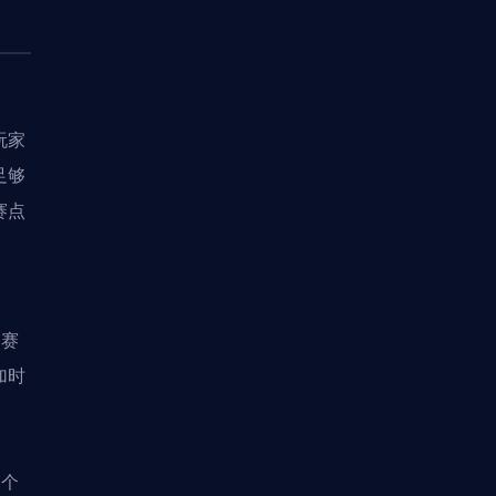
玩家
足够
赛点
比赛
加时
4个