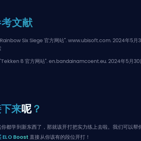
参考文献
Rainbow Six Siege 官方网站
". www.ubisoft.com. 2024年5月
索
"
Tekken 8 官方网站
". en.bandainamcoent.eu. 2024年5月
接下来
呢
？
然你都学到新东西了，那就该开打把实力练上去啦。我们可以帮
 ELO Boost
直接从你该有的段位开打！