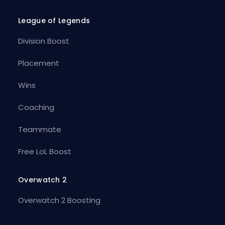
League of Legends
Division Boost
Placement
Wins
Coaching
Teammate
Free LoL Boost
Overwatch 2
Overwatch 2 Boosting