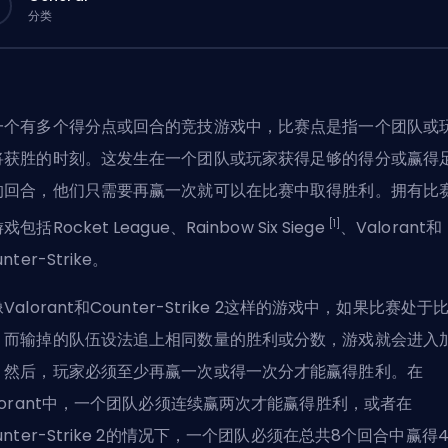
分类
一个有多个得分点或回合的竞技游戏中，比赛点是指一个团队或
将获胜的时刻。这发生在一个团队或玩家获得足够的得分或赢得
的回合，他们只需要再赢一次就可以在比赛中取得胜利。拥有比
[1]
游戏包括
Rocket League
、Rainbow Six Siege
、
Valorant
和
nter-Strike。
Valorant和
Counter-Strike 2
这样的游戏中，如果比赛处于
，而输掉的队伍设法追上相同数量的胜利或分数，游戏就会进入
。然后，玩家必须至少再赢一次或得一次分才能赢得胜利。在
alorant中，一个团队必须连续赢两次才能赢得胜利，或者在
unter-Strike 2的情况下，一个团队必须在总共8个回合中赢得