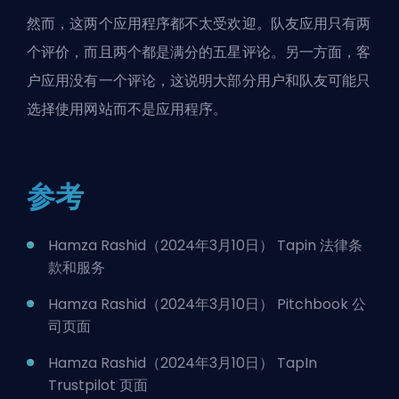
然而，这两个应用程序都不太受欢迎。队友应用只有两
个评价，而且两个都是满分的五星评论。另一方面，客
户应用没有一个评论，这说明大部分用户和队友可能只
选择使用网站而不是应用程序。
参考
Hamza Rashid（2024年3月10日）
Tapin 法律条
款和服务
Hamza Rashid（2024年3月10日）
Pitchbook 公
司页面
Hamza Rashid（2024年3月10日）
TapIn
Trustpilot 页面