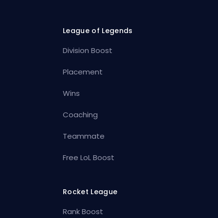
League of Legends
Division Boost
Placement
Wins
Coaching
Teammate
Free LoL Boost
Rocket League
Rank Boost