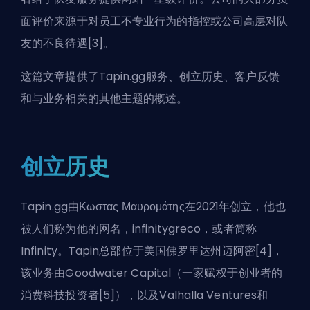
面评价来源于对员工不专业行为的指控或公司高层对队
友的不良待遇[3]。
这篇文章提供了Tapin.gg服务、创立历史、客户反馈
和与业务相关的其他主题的概述。
创立历史
Tapin.gg由Κωστας Μαυρομάτης在2021年创立，他也
被人们称为他的网名，infinitygreco，或者简称
Infinity。Tapin总部位于美国佛罗里达州迈阿密[4]，
该业务由Goodwater Capital（一家赋权于创业者的
消费科技投资者[5]），以及Valhalla Ventures和