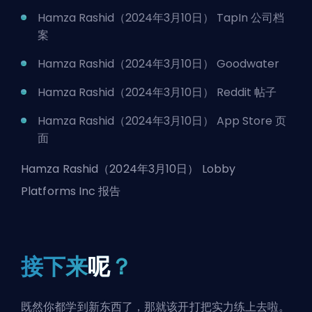
Hamza Rashid（2024年3月10日）
TapIn 公司档
案
Hamza Rashid（2024年3月10日）
Goodwater
Hamza Rashid（2024年3月10日）
Reddit 帖子
Hamza Rashid（2024年3月10日）
App Store 页
面
Hamza Rashid（2024年3月10日）
Lobby
Platforms Inc 报告
接下来
呢
？
既然你都学到新东西了，那就该开打把实力练上去啦。