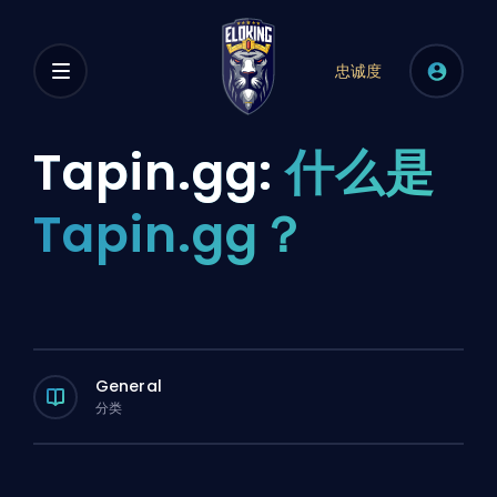
忠诚度
Tapin.gg:
什么是
Tapin.gg？
General
分类