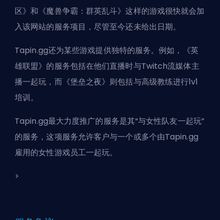
区》和《魔兽争霸：群英乱斗》这样的游戏很快就会加
入该网站的服务项目，尽管至今还未给出日期。
Tapin.gg还为某些游戏提供独特的服务。例如，《英
雄联盟》的服务包括在他们直播时与Twitch流媒体主
播一起玩，而《堡垒之夜》则包括与高级教练进行1v1
培训。
Tapin.gg最大力度推广的服务是其“与女性队友一起玩”
的服务，这项服务允许客户与一个或多个由Tapin.gg
雇用的女性游戏员工一起玩。
>