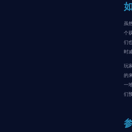
虽
个
们
时
玩
的
一
们