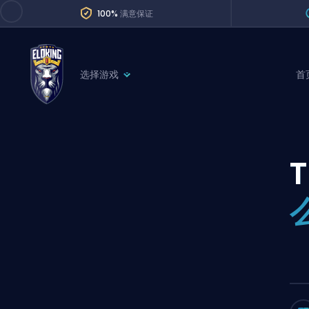
100%
满意保证
选择游戏
首
League of Legends
League 
Marvel Rivals
SERVICES
Valorant
T
Division Boos
Dota 2
Placements
Counter-Strike
Wins
Overwatch 2
Coaching
Rocket League
Path of Exile 2
Teammate