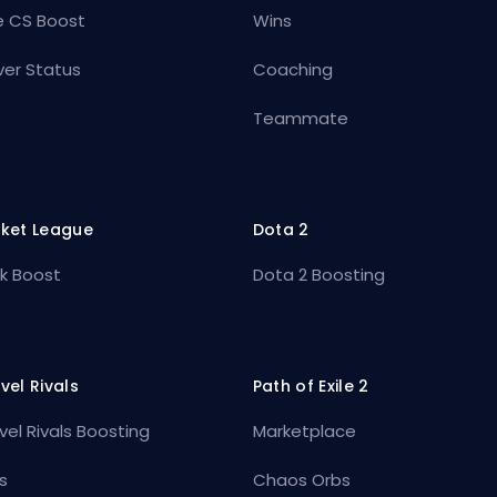
e CS Boost
Wins
ver Status
Coaching
Teammate
ket League
Dota 2
k Boost
Dota 2 Boosting
vel Rivals
Path of Exile 2
vel Rivals Boosting
Marketplace
s
Chaos Orbs