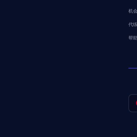
机
代
帮助