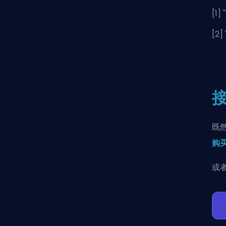
[1] "
[2] 
既
购买
或