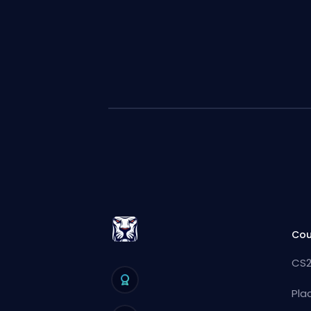
Cou
CS2
Pla