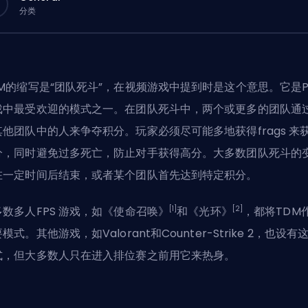
分类
DM的缩写是“团队死斗”，在视频游戏中提到时是这个意思。它是P
戏中最受欢迎的模式之一。在团队死斗中，两个或更多的团队通
其他团队中的人来争夺积分。玩家必须尽可能多地获得
frags
来
分，同时避免过多死亡，防止对手获得高分。大多数团队死斗的
在一定时间后结束，或者某个团队首先达到特定积分。
[1]
[2]
多数多人
FPS
游戏，如《使命召唤》
和《光环》
，都将TDM
模式。其他游戏，如Valorant和Counter-Strike 2，也设有
式，但大多数人只在进入排位赛之前用它来热身。