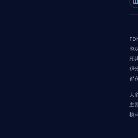
T
游
死
积
都
大
主要
模