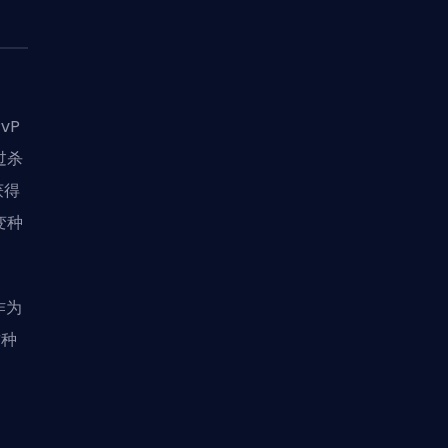
vP
过杀
获得
变种
作为
这种