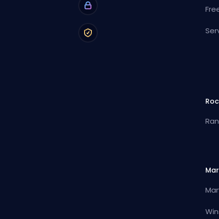
Fre
Ser
Roc
Ran
Mar
Mar
Win