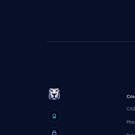
Cou
CS2
Pla