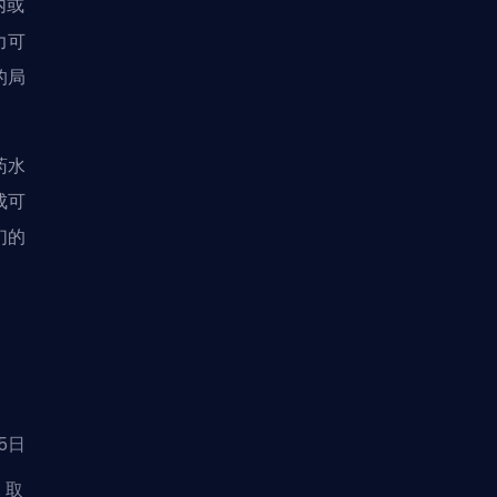
内或
力可
的局
药水
成可
们的
25日
. 取