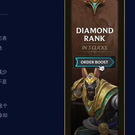
它表
急
减少
不是
这个
冷却
。