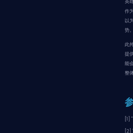
英
作
以
势
此
提
能
整
[1] "
[2] 