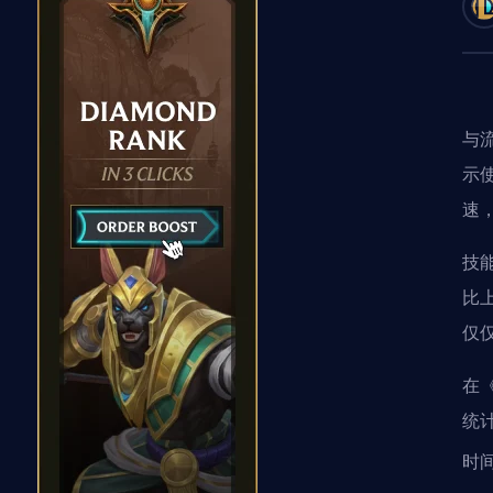
与
示
速
技
比
仅
在
统
时间