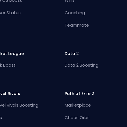
e CS Boost
Wins
ver Status
Coaching
Teammate
ket League
Dota 2
k Boost
Dota 2 Boosting
vel Rivals
Path of Exile 2
vel Rivals Boosting
Marketplace
s
Chaos Orbs