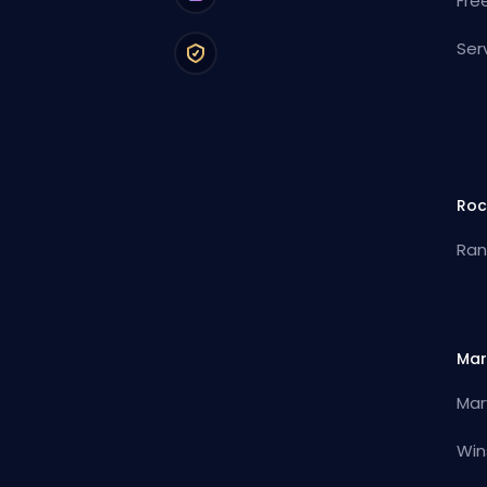
Fre
Ser
Roc
Ran
Mar
Mar
Win