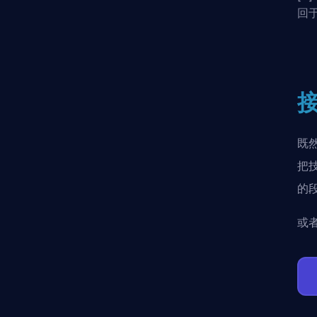
回于
既
把
的
或