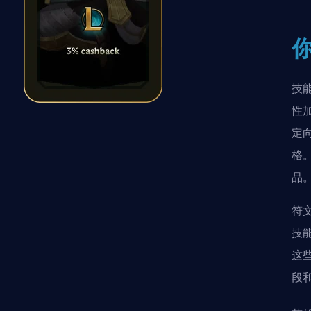
技
性
定
格
品
符
技
这
段