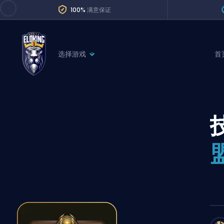
100%
满意保证
选择游戏
首
League of Legends
League 
Marvel Rivals
SERVICES
Valorant
Division Boos
Dota 2
Placements
Counter-Strike
Wins
Overwatch 2
Coaching
Rocket League
Path of Exile 2
Teammate