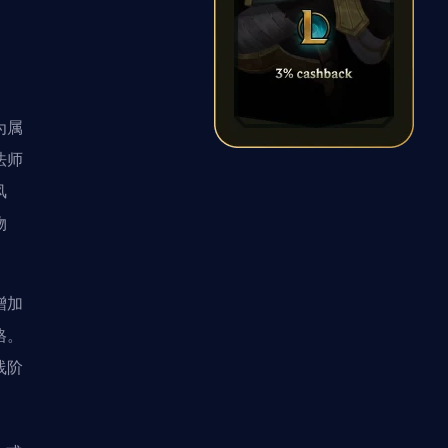
为属
法师
风
物
增加
格。
线阶