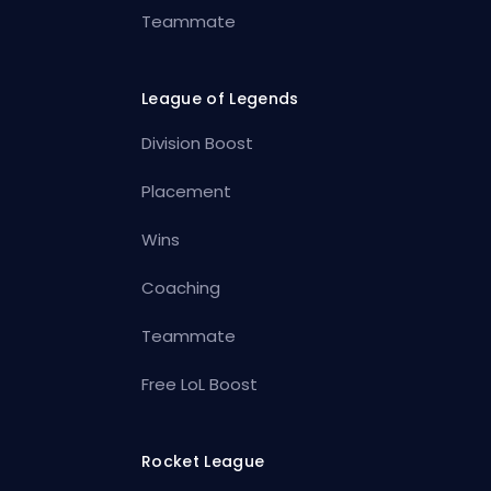
Teammate
League of Legends
Division Boost
Placement
Wins
Coaching
Teammate
Free LoL Boost
Rocket League