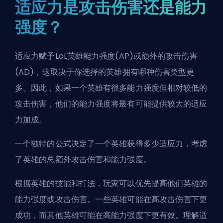
适应力是攻击伤害还是能力
强度？
适应力赋予LoL英雄能力强度(AP)或额外的攻击伤害
(AD)，这取决于你选择的英雄拥有哪种伤害类型更
多。因此，如果一个英雄有很多能力强度但相对较低的
攻击伤害，他们的能力强度将最有可能提供较大的适应
力加成。
一个独特的公式决定了一个英雄获得多少适应力，考虑
了英雄的总额外攻击伤害和能力强度。
根据英雄的技能和打法，玩家可以优先提高他们英雄的
能力强度或攻击伤害。一些英雄可能在高攻击伤害下更
成功，而其他英雄可能在高能力强度下更有效。理解适