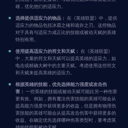
雄，优化他们的适应力。
选择提供适应力的物品：
在《英雄联盟》中，提供
适应力的物品包括冰霜之锤和诡诈之刃。这些物品
对于具有与适应力成正比的技能或被动天赋的英雄
特别有用。
使用提高适应力的符文和天赋：
在《英雄联盟》
中，大量的符文和天赋可以提高英雄的适应力，如
电击或精确大树中的主要天赋。考虑使用这些符文
和天赋来提高英雄的适应力。
根据英雄的技能，优先选择能力强度或攻击伤
害：
一些英雄的技能或被动天赋可能比另一种伤害
更有效。例如，拥有魔法伤害技能的英雄可能会从
提高能力强度中获得更多的收益，但是拥有物理伤
害技能的英雄可能会从提高攻击伤害中获得更多的
收益。在确定优先选择哪种伤害类型时，要考虑英
雄的技能和被动天赋。