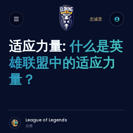
忠诚度
适应力量:
什么是英
雄联盟中的适应力
量？
League of Legends
分类