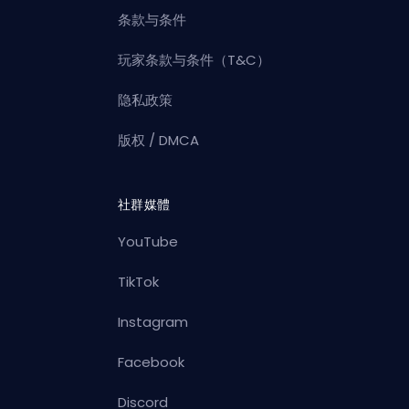
条款与条件
玩家条款与条件（T&C）
隐私政策
版权 / DMCA
社群媒體
YouTube
TikTok
Instagram
Facebook
Discord