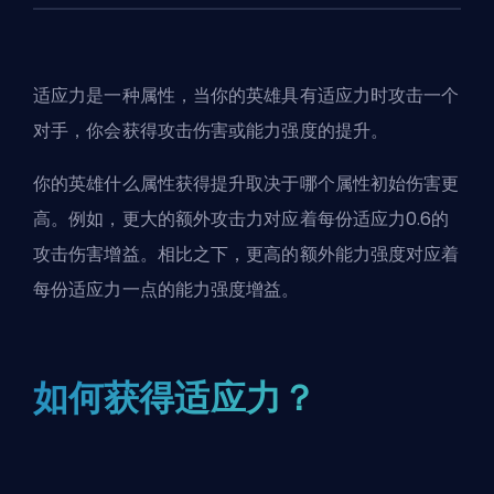
适应力是一种属性，当你的英雄具有适应力时攻击一个
对手，你会获得攻击伤害或能力强度的提升。
你的英雄什么属性获得提升取决于哪个属性初始伤害更
高。例如，更大的额外攻击力对应着每份适应力0.6的
攻击伤害增益。相比之下，更高的额外能力强度对应着
每份适应力一点的能力强度增益。
如何获得适应力？