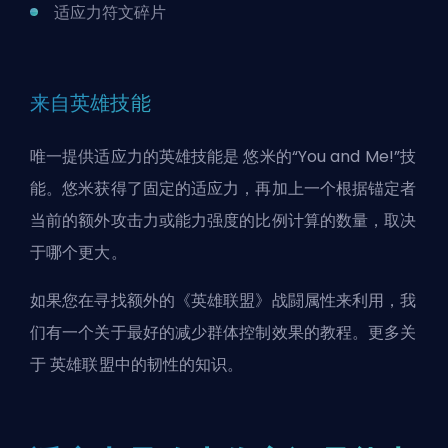
适应力符文碎片
来自英雄技能
唯一提供适应力的英雄技能是
悠米的“You and Me!”技
能
。悠米获得了固定的适应力，再加上一个根据锚定者
当前的额外攻击力或能力强度的比例计算的数量，取决
于哪个更大。
如果您在寻找额外的《英雄联盟》战闘属性来利用，我
们有一个关于最好的减少群体控制效果的教程。更多关
于
英雄联盟中的韧性
的知识。