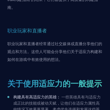
南。
职业玩家和直播者
职业玩家和直播者经常通过社交媒体或直播分享他们的
观点和方法。这些人可能会分享他们关于适应力构建和
如何在游戏中有效使用的想法。
关于使用适应力的一般提示
构建具有高适应力的英雄：
一些英雄具有与适应力
成正比的技能或被动天赋，让他们在适应力属性高
的情况下效果更显著。考虑优先选择和发展这些英