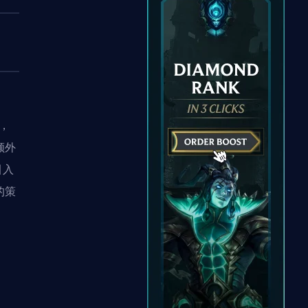
，
额外
引入
的策