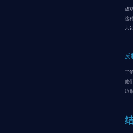
成
这
六
反
了
他
边