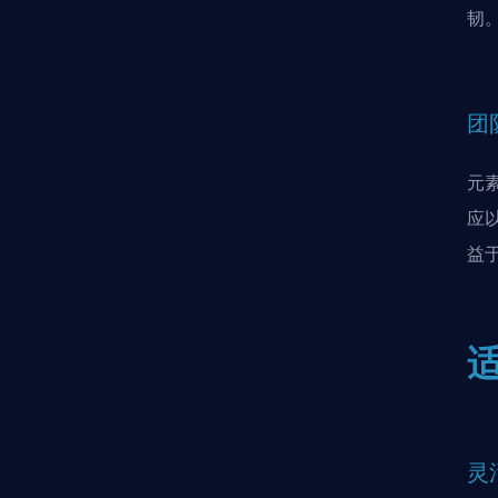
韧
团
元
应
益
灵