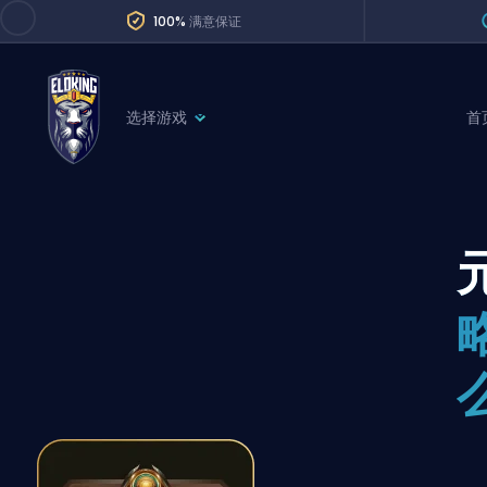
100%
满意保证
选择游戏
首
League of Legends
League 
Marvel Rivals
SERVICES
Valorant
Division Boos
Dota 2
Placements
Counter-Strike
Wins
Overwatch 2
Coaching
Rocket League
Path of Exile 2
Teammate