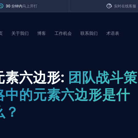
30 分钟内
马上开打
实时在线客服
页
关于我们
博客
工作机会
联系我们
术语表
of Legends
元素六边形:
团队战斗策
t
略中的元素六边形是什
么？