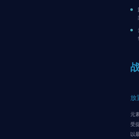
放
元
受
以