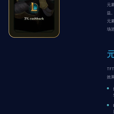
元
益
元
场
T
效