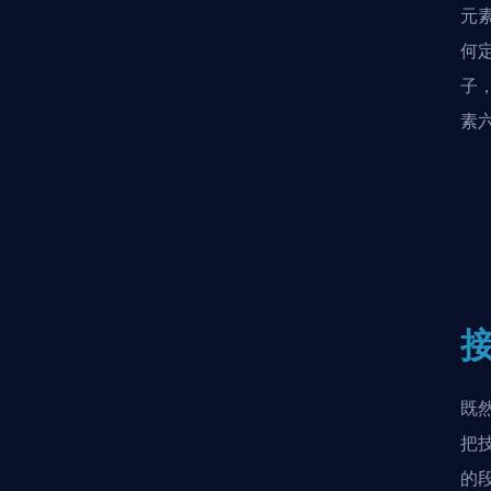
元
何
子
素
既
把
的