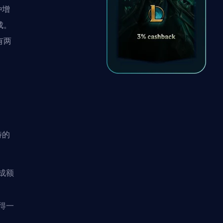
种
增
成。
有两
特的
成额
得一