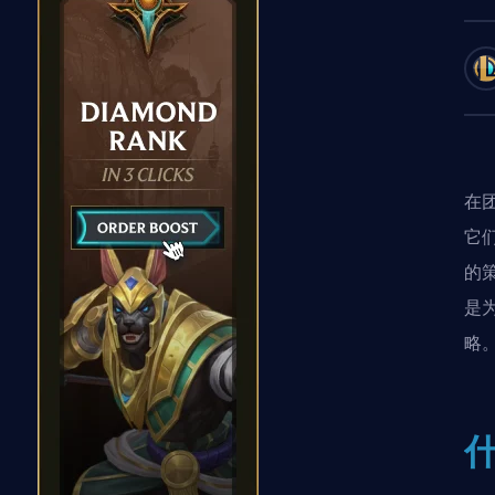
在
它
的
是
略