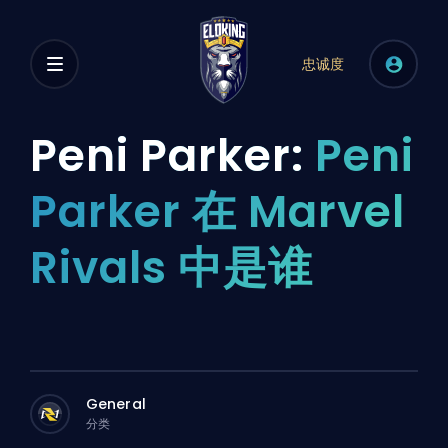
忠诚度
Peni Parker:
Peni
Parker 在 Marvel
Rivals 中是谁
General
分类