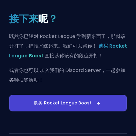
接下来
呢
？
既然你已经对 Rocket League 学到新东西了，那就该
开打了，把技术练起来。我们可以帮你！
购买 Rocket
League Boost
直接从你该有的段位开打！
或者你也可以
加入我们的 Discord Server
，一起参加
各种抽奖活动！
购买 Rocket League Boost