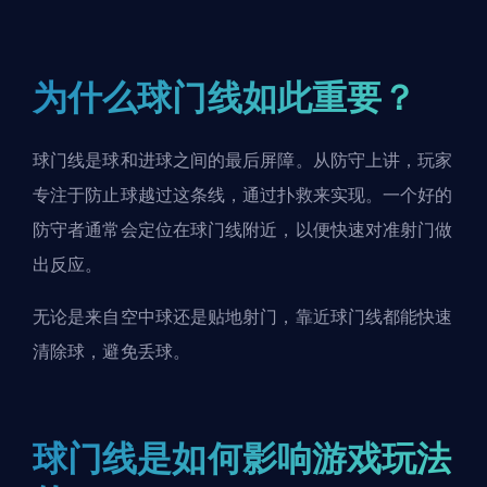
为什么球门线如此重要？
球门线是球和进球之间的最后屏障。从防守上讲，玩家
专注于防止球越过这条线，通过扑救来实现。一个好的
防守者通常会定位在球门线附近，以便快速对准射门做
出反应。
无论是来自
空中球
还是贴地射门，靠近球门线都能快速
清除球，避免丢球。
球门线是如何影响游戏玩法