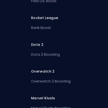
Free LoL Boost
Rocket League
Rank Boost
Dota 2
Dota 2 Boosting
Overwatch 2
Overwatch 2 Boosting
Marvel Rivals
Marvel Rivals Boosting