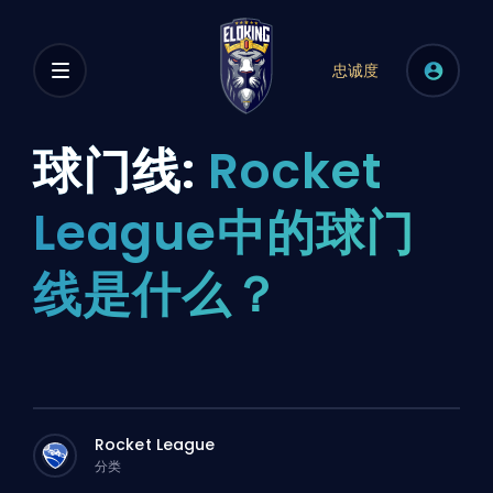
忠诚度
球门线:
Rocket
League中的球门
线是什么？
Rocket League
分类