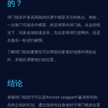
的？
球门线在许多高风险的比赛中都是关注的焦点。例如，
一次射门可能击中
横梁
，然后球弹向球门线。在这些情
况下，玩家必须快速反应，无论是将球打进网内，还是
在最后一秒进行
解围
。
了解球门线的重要性可以帮助玩家更好地预判球的走
向，并据此调整他们的位置。
结论
掌握球门线防守可以是Rocket League中赢得胜利和
失利之间的区别。通过保持对自身相对于球门线的位置