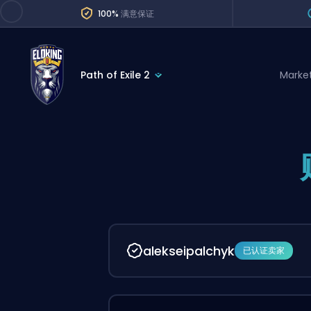
100%
满意保证
Path of Exile 2
Marke
League of Legends
League 
Marvel Rivals
SERVICES
Valorant
Division Boos
Dota 2
Placements
Counter-Strike
Wins
Overwatch 2
alekseipalchyk
已认证卖家
Coaching
Rocket League
Path of Exile 2
Teammate