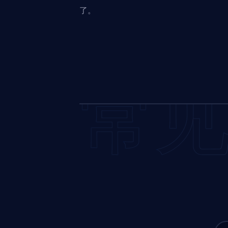
了。
常见