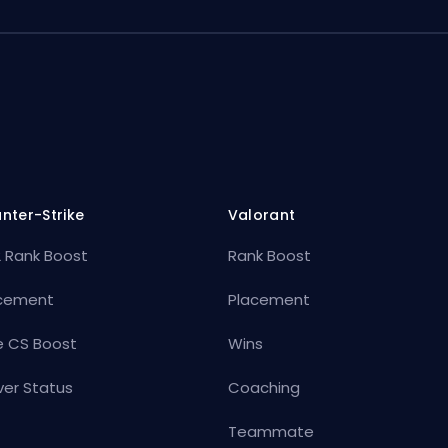
nter-Strike
Valorant
 Rank Boost
Rank Boost
cement
Placement
e CS Boost
Wins
ver Status
Coaching
Teammate