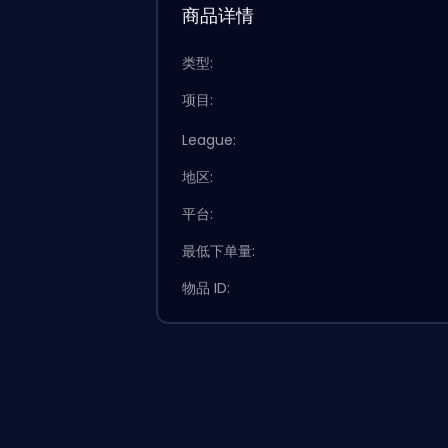
商品详情
类型:
项目:
League:
地区:
平台:
最低下单量:
物品 ID: