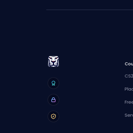
Cou
CS2
Pla
Fre
Ser