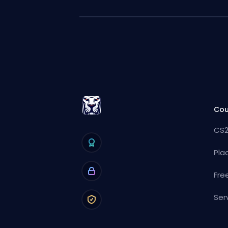
Cou
CS2
Pla
Fre
Ser