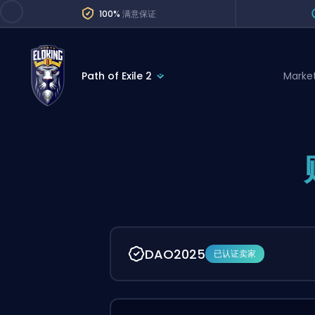
100%
满意保证
Path of Exile 2
Marke
League of Legends
League 
Marvel Rivals
SERVICES
Valorant
Division Boos
Dota 2
Placements
Counter-Strike
Wins
Overwatch 2
DAO2025
已认证卖家
Coaching
Rocket League
Path of Exile 2
Teammate