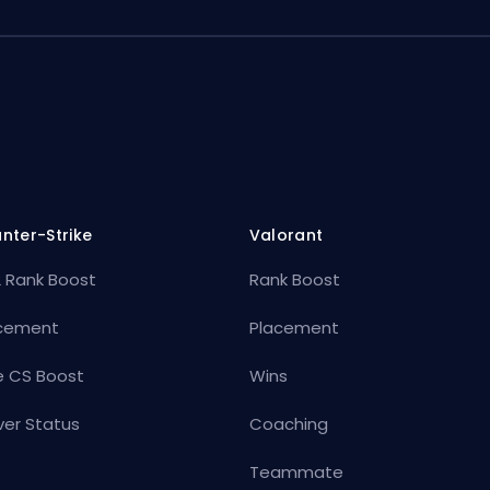
nter-Strike
Valorant
 Rank Boost
Rank Boost
cement
Placement
e CS Boost
Wins
ver Status
Coaching
Teammate