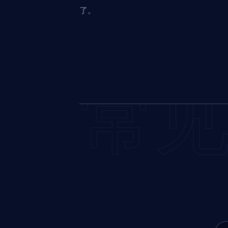
了。
常见