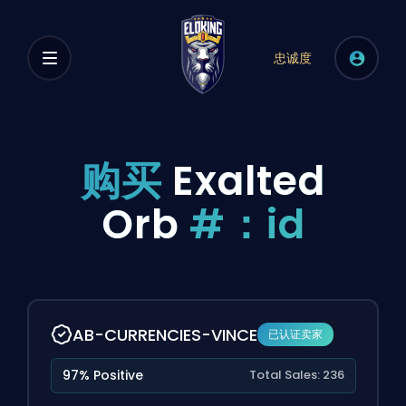
忠诚度
购买
Exalted
Orb
#：id
AB-CURRENCIES-VINCE
已认证卖家
97% Positive
Total Sales: 236