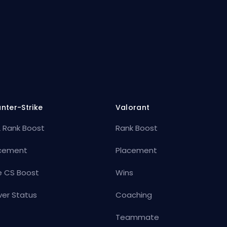
nter-Strike
Valorant
 Rank Boost
Rank Boost
cement
Placement
e CS Boost
Wins
ver Status
Coaching
Teammate