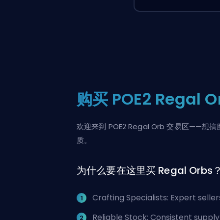
购买 POE2 Regal
欢迎来到 POE2 Regal Orb 交易区——
质。
为什么要在这里买 Regal Orbs
Crafting Specialists: Expert sell
Reliable Stock: Consistent supply