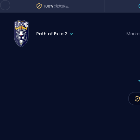
100%
满意保证
Path of Exile 2
Marke
League of Legends
League 
Marvel Rivals
SERVICES
Valorant
Division Boos
Dota 2
Placements
Counter-Strike
Wins
Overwatch 2
Coaching
Rocket League
Path of Exile 2
Teammate