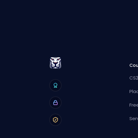
Cou
CS2
Pla
Fre
Ser