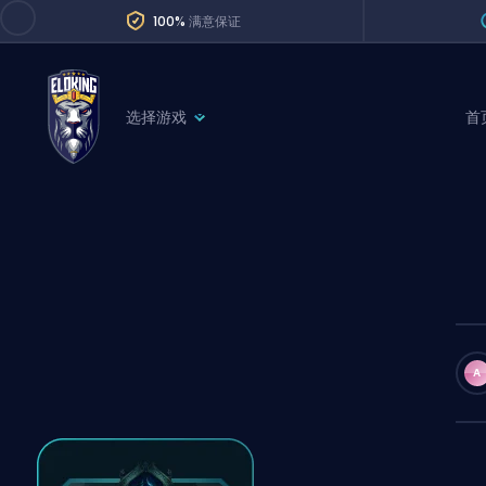
100%
满意保证
选择游戏
首
League of Legends
League 
Marvel Rivals
SERVICES
Valorant
Division Boos
Dota 2
Placements
Counter-Strike
Wins
Overwatch 2
A
Coaching
Rocket League
Path of Exile 2
Teammate