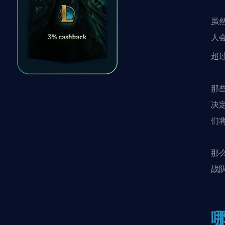
虽
人
超
那
决
们
那
战