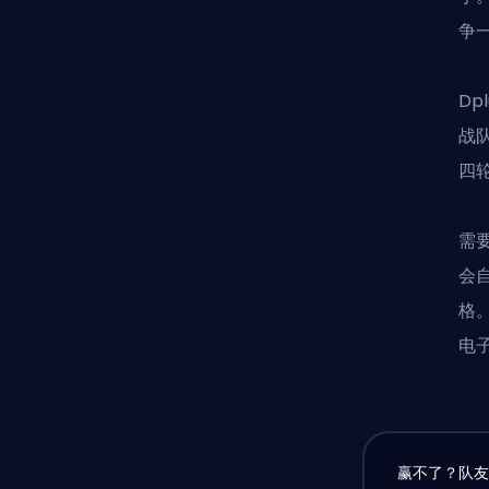
争
Dp
战队
四
需
会
格
电
赢不了？队