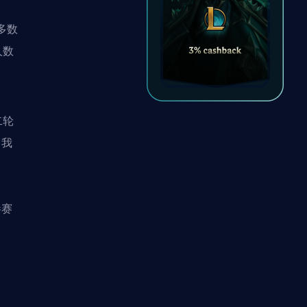
多数
人数
二轮
，我
参赛