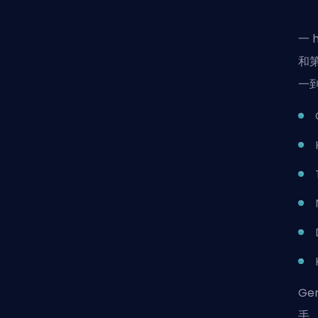
一 
和
一
Ge
手