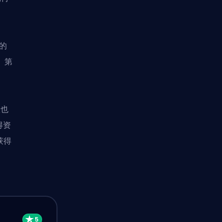
胜的
。第
。
队也
得资
获得