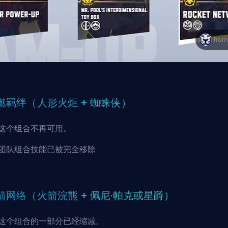
燃羁绊（人形火炬 + 蜘蛛侠）
这个组合不再可用。
团队组合技能已被完全移除
箭网络（火箭浣熊 + 佩尼·帕克或星爵）
这个组合的一部分已经缩减。