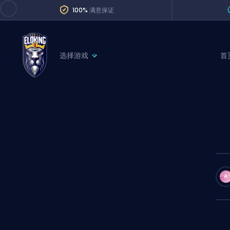
100%
满意保证
选择游戏
首
League of Legends
League 
Marvel Rivals
SERVICES
Valorant
Division Boos
Dota 2
Placements
Counter-Strike
Wins
Overwatch 2
A
Coaching
Rocket League
Path of Exile 2
Teammate