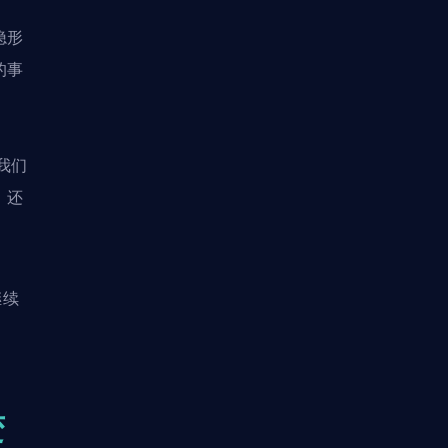
隐形
的事
我们
，还
继续
变