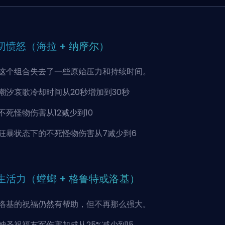
切愤怒（海拉 + 纳摩尔）
这个组合失去了一些原始压力和持续时间。
潮汐哀歌冷却时间从20秒增加到30秒
不死怪物伤害从12减少到10
狂暴状态下的不死怪物伤害从7减少到6
生活力（螳螂 + 格鲁特或洛基）
洛基的祝福仍然有帮助，但不再那么强大。
神圣祝福友军伤害加成从25%减少到15