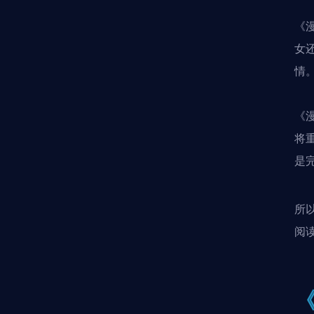
《
女
情
《
将
是
所
阅