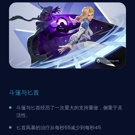
斗篷与匕首
斗篷与匕首经历了一次重大的支持重做，侧重于灵
活性。
匕首风暴的治疗从每秒55减少到每秒45