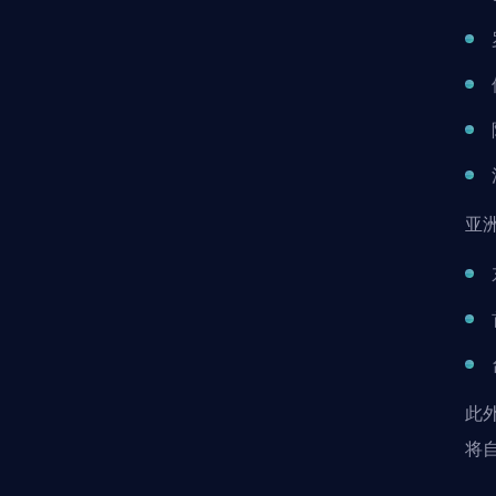
亚
此
将