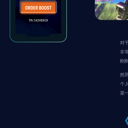
对
非
刚
然
个
菜