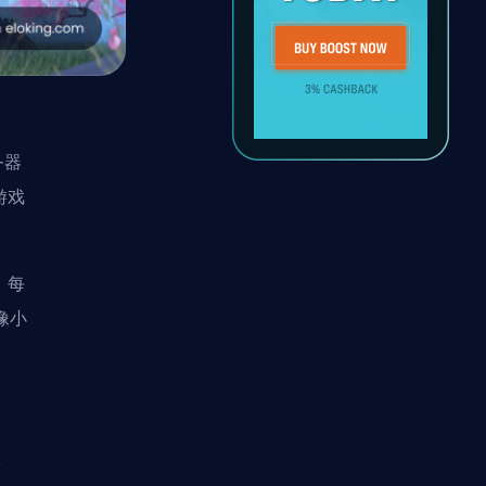
务器
游戏
，每
像小