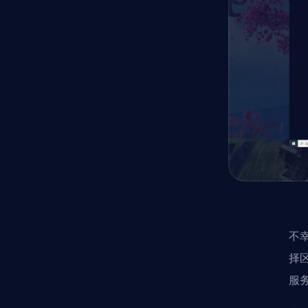
不
择
服