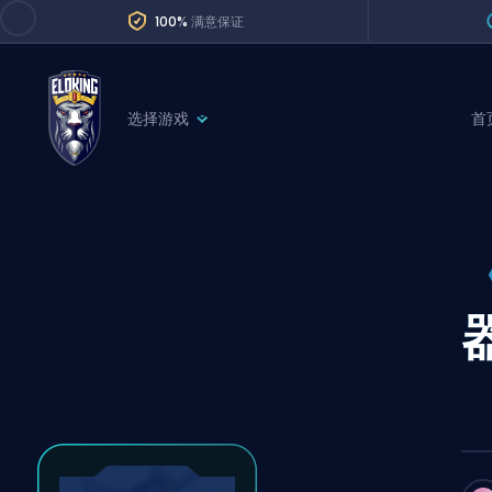
100%
满意保证
选择游戏
首
League of Legends
League 
Marvel Rivals
SERVICES
Valorant
Division Boos
Dota 2
Placements
Counter-Strike
Wins
Overwatch 2
Coaching
Rocket League
Path of Exile 2
Teammate