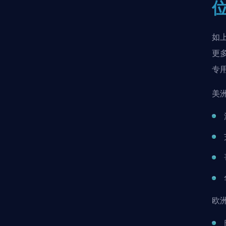
如
更
专
美
欧