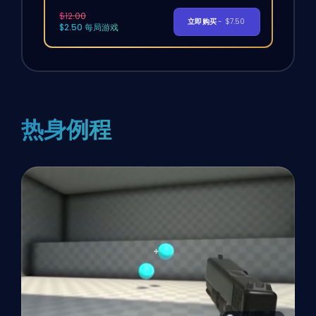
$12.00
立即购买
- $7.50
$2.50 每局游戏
热身例程