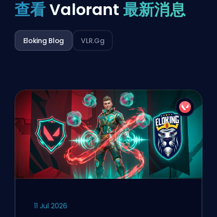
查看
Valorant
最新消息
Eloking Blog
VLR.gg
11 Jul 2026