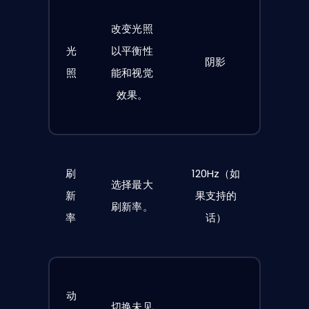
改变光照
光
以平衡性
阴影
照
能和视觉
效果。
刷
120Hz（如
选择最大
新
果支持的
刷新率。
率
话）
动
切换未见