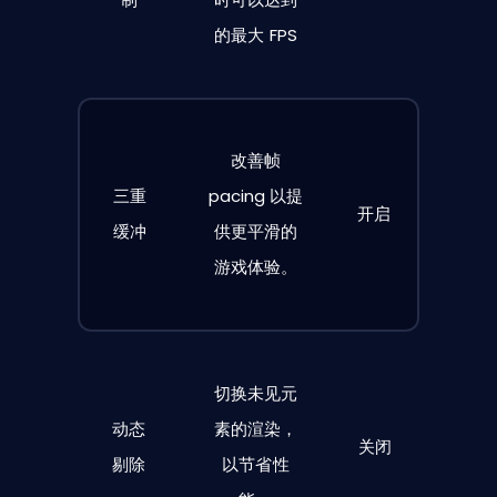
的最大 FPS
改善帧
三重
pacing 以提
开启
缓冲
供更平滑的
游戏体验。
切换未见元
动态
素的渲染，
关闭
剔除
以节省性