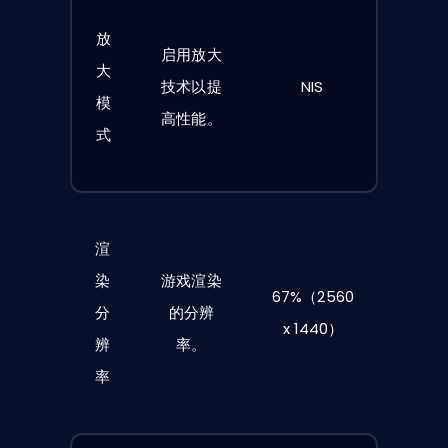
放
启用放大
大
技术以提
NIS
模
高性能。
式
渲
染
游戏渲染
67%（2560
分
的分辨
x 1440）
辨
率。
率