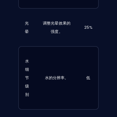
光
调整光晕效果的
25%
晕
强度。
水
细
节
水的分辨率。
低
级
别