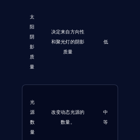
太
阳
决定来自方向性
阴
和聚光灯的阴影
低
影
质量
质
量
光
源
改变动态光源的
中
数
数量。
等
量