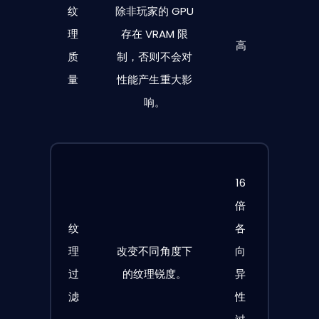
纹
除非玩家的 GPU
理
存在 VRAM 限
高
质
制，否则不会对
量
性能产生重大影
响。
16
倍
纹
各
理
改变不同角度下
向
过
的纹理锐度。
异
滤
性