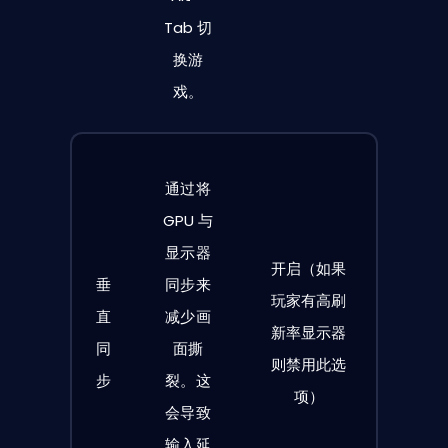
Tab 切
换游
戏。
通过将
GPU 与
显示器
开启（如果
垂
同步来
玩家有高刷
直
减少画
新率显示器
同
面撕
则禁用此选
步
裂。这
项）
会导致
输入延