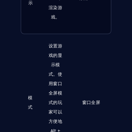
示
渲染游
戏。
设置游
戏的显
示模
式。使
用窗口
全屏模
模
式的玩
窗口全屏
式
家可以
方便地
Alt +