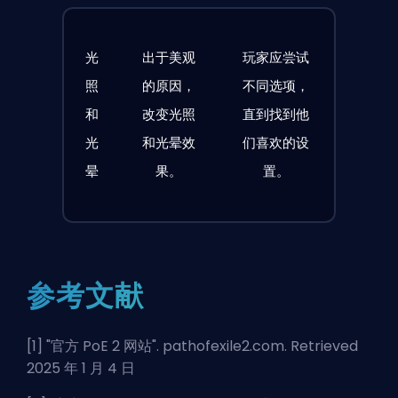
光
出于美观
玩家应尝试
照
的原因，
不同选项，
和
改变光照
直到找到他
光
和光晕效
们喜欢的设
晕
果。
置。
参考文献
[1] "
官方 PoE 2 网站
". pathofexile2.com. Retrieved
2025 年 1 月 4 日