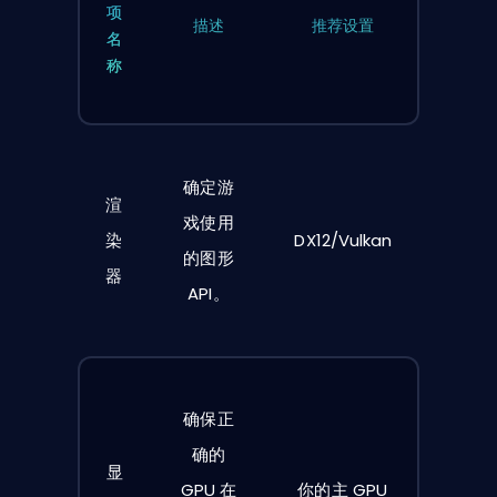
项
描述
推荐设置
名
称
确定游
渲
戏使用
染
DX12/Vulkan
的图形
器
API。
确保正
确的
显
GPU 在
你的主 GPU