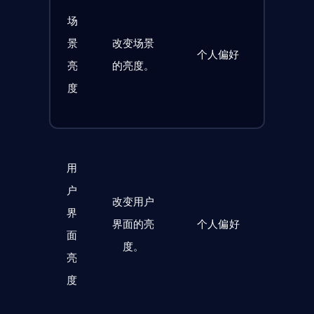
场
景
改变场景
个人偏好
亮
的亮度。
度
用
户
改变用户
界
界面的亮
个人偏好
面
度。
亮
度