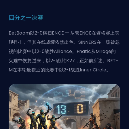
四分之一决赛
BetBoom以2-0横扫ENCE — 尽管ENCE在资格赛上表
现挣扎，但其在线战绩依然出色。SINNERS在一场被忽
视的比赛中以2-0战胜Alliance。Fnatic从Mirage的
灾难中恢复过来，以2-1战胜K27，正如前所述。BET-
M在本轮最接近的比赛中以2-1战胜Inner Circle。