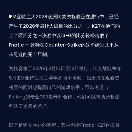
IEM亚特兰大2026欧洲闭关资格赛正在进行中，已经
产生了2026年最让人瞩目的比分之一。K27在他们的
上半区四分之一决赛中以13-0的比分轻松击败了
Fnatic — 这种在Counter-Strike的这个级别几乎从
未见过的完全压制。
资格赛将于2026年2月10日至12日举行，16支战队争夺
5月IEM亚特兰大主赛事的两个名额。如果您在观看资
格赛的同时想提高自己的游戏水平，可以考虑与
Eloking的专业CS2提升师合作
，他们可以帮助分析这
些队伍之间的差异。
以下是迄今为止的赛程，其中包括Fnatic-K27的意外