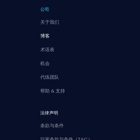
公司
关于我们
博客
术语表
机会
代练团队
帮助 & 支持
法律声明
条款与条件
玩家条款与条件（T&C）