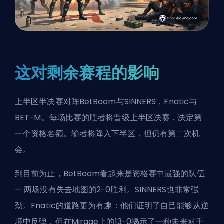
这对剩余赛程的影响
上半区半决赛对阵BetBoom与SINNERS，Fnatic与
BET-M。每场比赛的胜者将晋级上半区决赛，决定第
一个资格名额。输者将降入下半区，但仍有第二次机
会。
到目前为止，BetBoom看起来是资格赛中最强的队伍
— 两场没有失去地图的2-0胜利。SINNERS也非常强
劲。Fnatic的道路更为有趣：他们证明了自己能够从逆
境中反弹，但在Mirage上的13-0揭示了一种未来对手