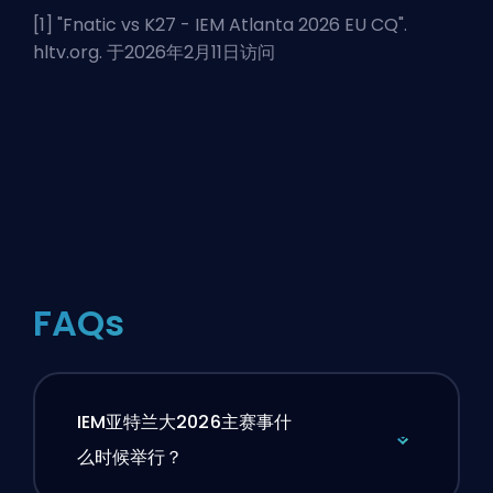
[1] "
Fnatic vs K27 - IEM Atlanta 2026 EU CQ
".
hltv.org. 于2026年2月11日访问
FAQs
IEM亚特兰大2026主赛事什
么时候举行？