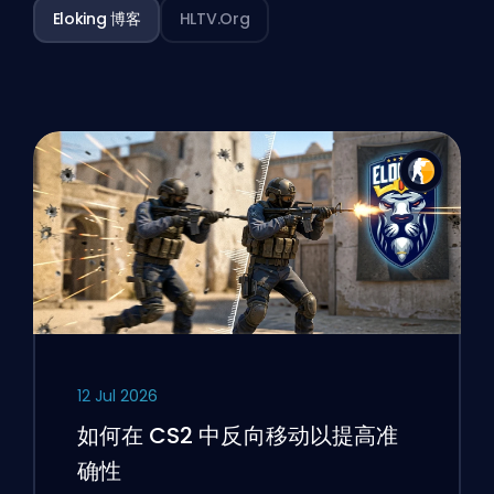
Eloking 博客
HLTV.org
12 Jul 2026
如何在 CS2 中反向移动以提高准
确性