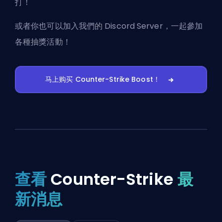
打！
或者你也可以
加入我們的 Discord Server
，一起參加
各種抽獎活動！
马上购买 Counter-Strike Boost！
查看
Counter-Strike
最
新消息