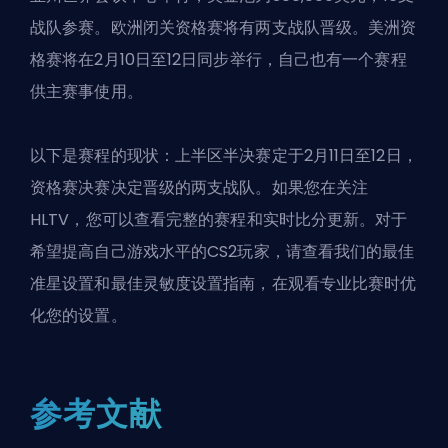
战队参赛。欧洲闭关资格赛将有两支战队晋级。美洲资
格赛将在2月10日至12日同步举行，自己也有一个赛程
供主赛事使用。
以下是赛程的现状：上半区半决赛定于2月11日至12日，
资格赛决赛决定晋级的两支战队。如果您在关注
HLTV，您可以查看完整的赛程和实时比分更新。对于
希望提高自己游戏水平的CS2玩家，请查看我们的
最佳
准星设置
和
最佳灵敏度设置
指南，在观看专业比赛时优
化您的设置。
参考文献