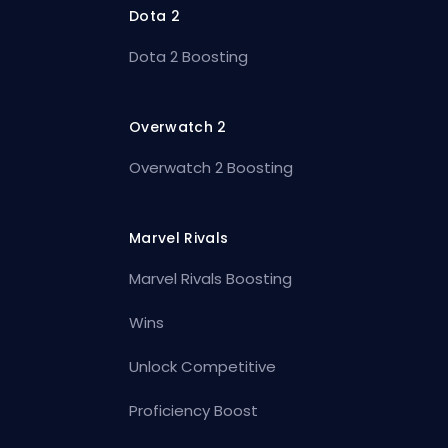
Dota 2
Dota 2 Boosting
Overwatch 2
Overwatch 2 Boosting
Marvel Rivals
Marvel Rivals Boosting
Wins
Unlock Competitive
Proficiency Boost