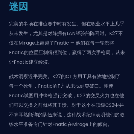
迷因
完美的半场在排位赛中时有发生。但在职业水平上几乎
从未发生，尤其是对阵拥有LAN经验的阵容时。K27不
仅在Mirage上超越了Fnatic — 他们在每一轮都将
Fnatic的位置压制得很到位，赢得了两次手枪局，从未
让Fnatic建立经济。
战术洞察近乎完美。K27的CT方用工具有效地控制了
每一个死角，Fnatic的T方从未找到突破口。即使
Fnatic试图用冲锋枪强行突破，K27的交叉火力也在他
们可以交换之前就将其击溃。对于这个在顶级CS2中并
不算耳熟能详的队伍来说，这种战术纪律表明他们的教
练水平准备专门针对Fnatic在Mirage上的倾向。