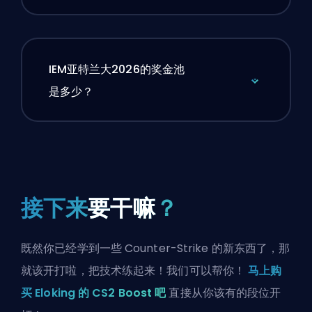
IEM亚特兰大2026的奖金池
是多少？
接下来
要干嘛
？
既然你已经学到一些 Counter-Strike 的新东西了，那
就该开打啦，把技术练起来！我们可以帮你！
马上购
买 Eloking 的 CS2 Boost 吧
直接从你该有的段位开