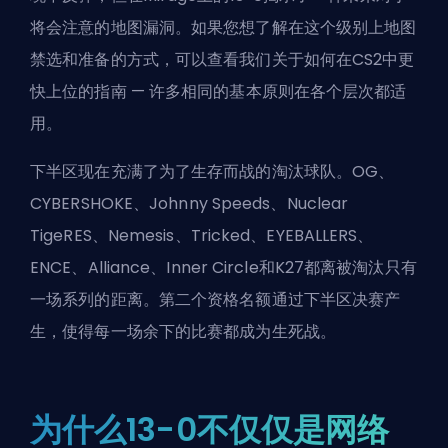
将会注意的地图漏洞。如果您想了解在这个级别上地图
禁选和准备的方式，可以查看我们关于
如何在CS2中更
快上位
的指南 — 许多相同的基本原则在各个层次都适
用。
下半区现在充满了为了生存而战的淘汰球队。OG、
CYBERSHOKE、Johnny Speeds、Nuclear
TigeRES、Nemesis、Tricked、EYEBALLERS、
ENCE、Alliance、Inner Circle和K27都离被淘汰只有
一场系列的距离。第二个资格名额通过下半区决赛产
生，使得每一场余下的比赛都成为生死战。
为什么13-0不仅仅是网络