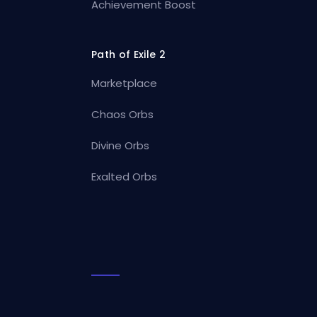
Achievement Boost
Path of Exile 2
Marketplace
Chaos Orbs
Divine Orbs
Exalted Orbs