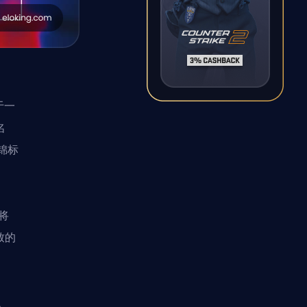
于一
名
T锦标
将
致的
。