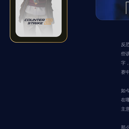
反
些
字
赛
如今
在
主
那么