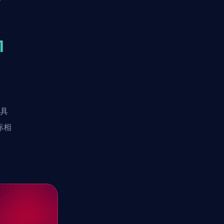
1
然具
标相