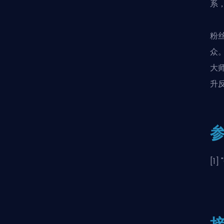
系，
粉
众
大师
升
[1] "