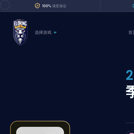
100%
满意保证
选择游戏
首
League of Legends
League 
Marvel Rivals
SERVICES
Valorant
Division Boos
Dota 2
Placements
Counter-Strike
Wins
Overwatch 2
Coaching
Rocket League
Path of Exile 2
Teammate