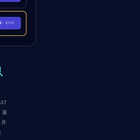
买
- $7.50
以
ST
，最
，并
关