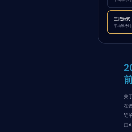
三把游戏
平均等待时间
2
关
在
近的
由