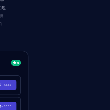
赛事
们现
特
如
买
- $3.32
买
- $6.00