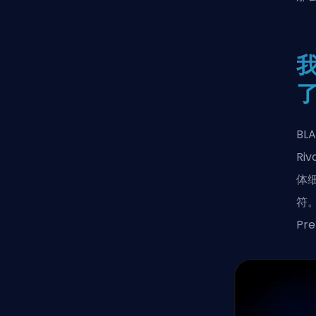
我
BL
Ri
体
符
Pr