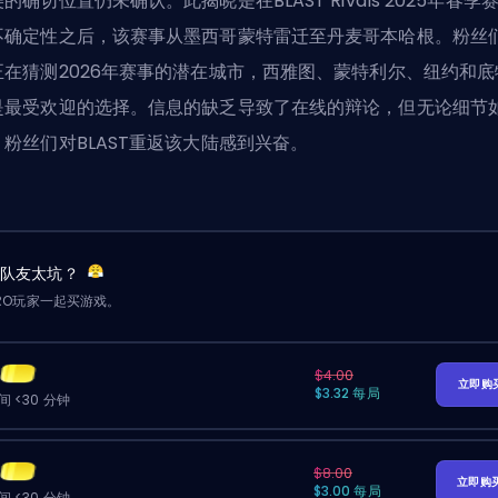
的确切位置仍未确认。此揭晓是在BLAST Rivals 2025年春季
不确定性之后，该赛事从墨西哥蒙特雷迁至丹麦哥本哈根。粉丝
正在猜测2026年赛事的潜在城市，西雅图、蒙特利尔、纽约和底
是最受欢迎的选择。信息的缺乏导致了在线的辩论，但无论细节
，粉丝们对BLAST重返该大陆感到兴奋。
？队友太坑？
RO玩家一起买游戏。
$4.00
立即购
$3.32 每局
 <30 分钟
$8.00
立即购
$3.00 每局
 <30 分钟