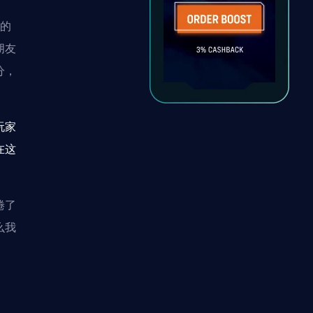
实的
朋友
分，
玩家
在这
倦了
么我