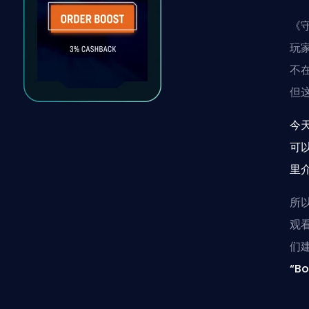
《
玩
不
但
今
可
里
所
观
们
“B