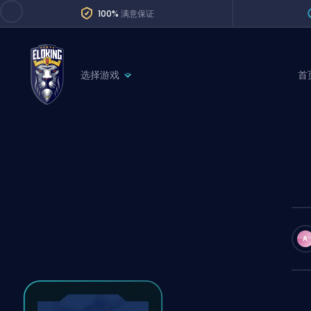
100%
满意保证
选择游戏
首
League of Legends
League 
Marvel Rivals
SERVICES
Valorant
Division Boos
Dota 2
Placements
Counter-Strike
Wins
Overwatch 2
A
Coaching
Rocket League
Path of Exile 2
Teammate