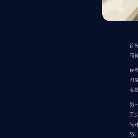
首
高
你
图赢
名
另
至
先
怒