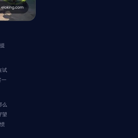
想提
在试
察一
那么
守望
到愤