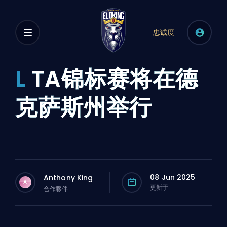
忠诚度
L
TA锦标赛将在德
克萨斯州举行
08 Jun 2025
Anthony King
A
更新于
合作夥伴