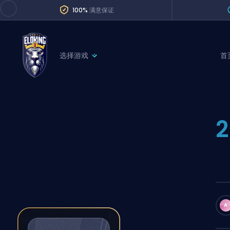
100%
满意保证
选择游戏
首
League of Legends
League 
Marvel Rivals
SERVICES
Valorant
Division Boos
Dota 2
Placements
Counter-Strike
Wins
Overwatch 2
Coaching
Rocket League
A
Path of Exile 2
Teammate