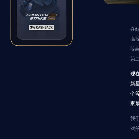
在
高
等
第
现
新
个
家
我
戏