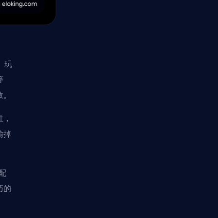
。玩
等
数。
胜，
输掉
配
巧的