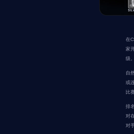
在
家
级
自
或
比
排
对
对