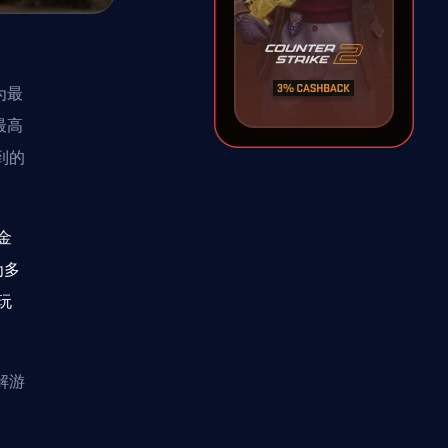
为最
最高
到的
金
为多
玩
解游