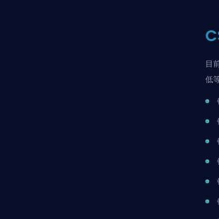
C
目
低