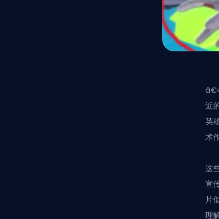
â
近
英
术
这
宣
片
理