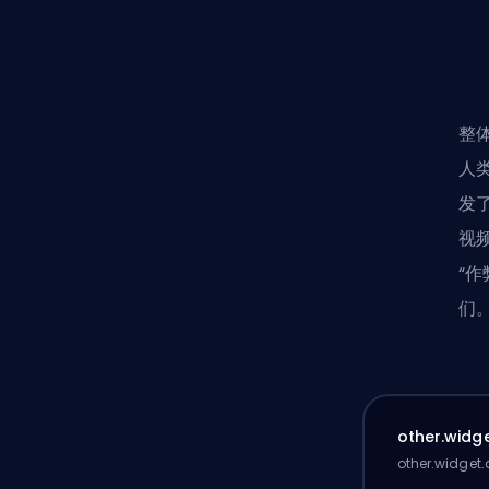
整
人
发
视
“
们
other.widge
other.widget.