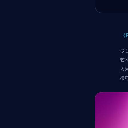
《
尽
艺
人
很