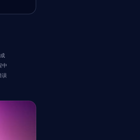
生成
程中
错误