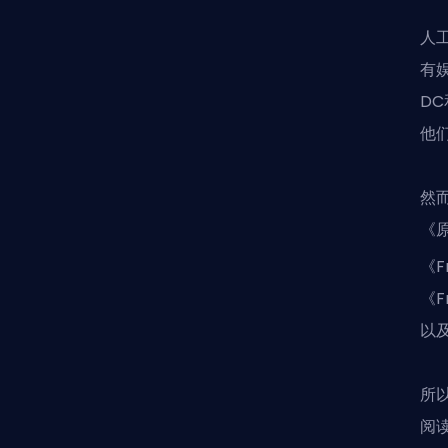
人
有
D
他
然
《
《F
《
以
所
阅