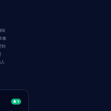
描绘
步激
受到
是
的人