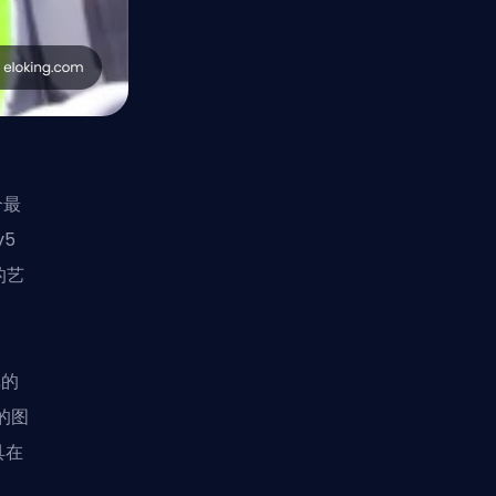
个最
v5
的艺
戏的
的图
具在