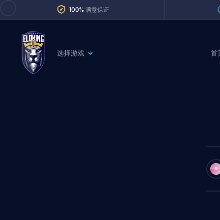
100%
满意保证
选择游戏
首
League of Legends
League 
Marvel Rivals
SERVICES
Valorant
Division Boos
Dota 2
Placements
Counter-Strike
Wins
Overwatch 2
A
Coaching
Rocket League
Path of Exile 2
Teammate