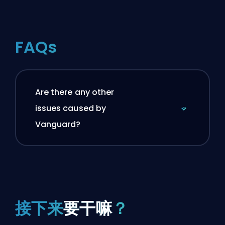
FAQs
Are there any other
issues caused by
Vanguard?
接下来
要干嘛
？