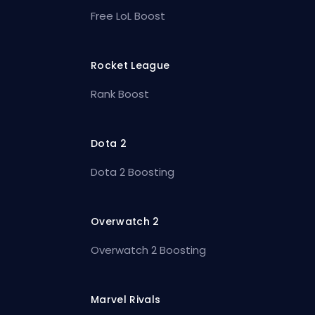
Free LoL Boost
Rocket League
Rank Boost
Dota 2
Dota 2 Boosting
Overwatch 2
Overwatch 2 Boosting
Marvel Rivals