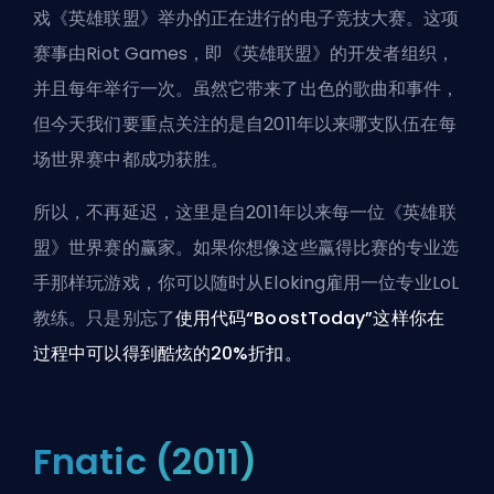
戏《英雄联盟》举办的正在进行的电子竞技大赛。这项
赛事由
Riot Games
，即《英雄联盟》的开发者组织，
并且每年举行一次。虽然它带来了出色的歌曲和事件，
但今天我们要重点关注的是自2011年以来哪支队伍在每
场世界赛中都成功获胜。
所以，不再延迟，这里是自2011年以来每一位《英雄联
盟》世界赛的赢家。如果你想像这些赢得比赛的专业选
手那样玩游戏，你可以随时从Eloking雇用一位
专业LoL
教练
。只是别忘了
使用代码“BoostToday”这样你在
过程中可以得到酷炫的20%折扣。
Fnatic (2011)