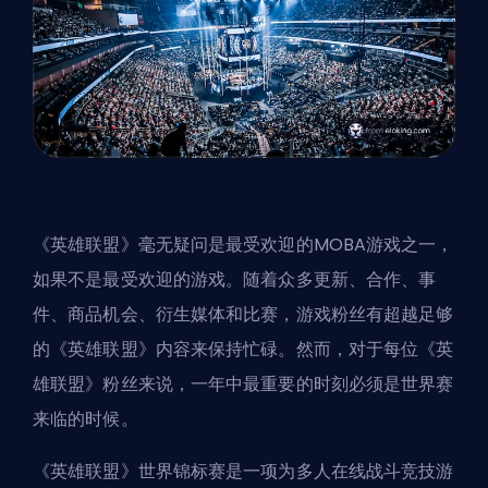
《英雄联盟》毫无疑问是最受欢迎的
MOBA
游戏之一，
如果不是最受欢迎的游戏。随着众多更新、合作、事
件、商品机会、衍生媒体和比赛，游戏粉丝有超越足够
的《英雄联盟》内容来保持忙碌。然而，对于每位《英
雄联盟》粉丝来说，一年中最重要的时刻必须是世界赛
来临的时候。
《英雄联盟》世界锦标赛是一项为多人在线战斗竞技游