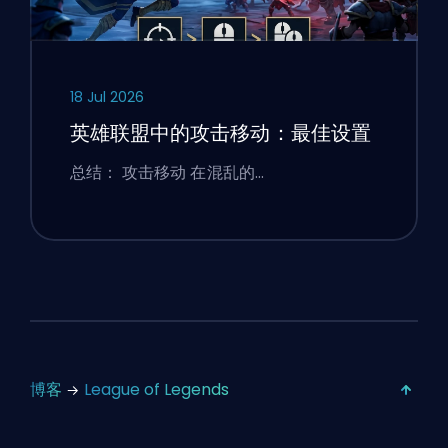
18 Jul 2026
英雄联盟中的攻击移动：最佳设置
总结： 攻击移动 在混乱的…
博客
League of Legends