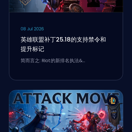
08 Jul 2026
英雄联盟补丁25.18的支持禁令和
提升标记
简而言之: Riot的新排名执法&…