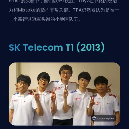
Frost的决赛中，他们以3-1获胜。Toyz在中路的统治
力和Mistake的指挥非常关键。TPA仍然被认为是唯一
一个赢得过冠军头衔的小地区队伍。
SK Telecom T1 (2013)