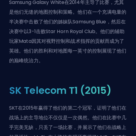
Samsung Galaxy White在2014年主导了比赛，尤其
是他们无缝的地图控制和策略。他们在一个充满电量的
半决赛中击败了他们的姊妹队Samsung Blue，然后在
决赛中以3-1击败Star Horn Royal Club。他们的辅助
玩家Mata因其对视野控制和战术指挥的贡献而成为了
英雄。他们的胜利和对地图每一英寸的控制展现了他们
的巅峰统治力。
SK Telecom T1 (2015)
SKT在2015年赢得了他们的第二个冠军，证明了他们在
战场上的主导地位不仅仅是一次偶然。他们在比赛中几
乎完美无缺，只丢了一场比赛，并展示了他们在战略上