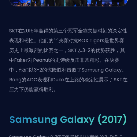
SKT在2016年赢得的第三个冠军全靠关键时刻的决定性
表现和韧性。他们的半决赛对抗ROX Tigers是世界赛
历史上最激烈的比赛之一，SKT以3-2的优势获胜，其
中
Faker
对Peanut的史诗级反击非常精彩。在决赛
中，他们以3-2的惊险胜利击败了Samsung Galaxy。
Bang的ADC表现和Duke在上路的稳定性展示了SKT在
压力下仍能赢得胜利。
Samsung Galaxy (2017)