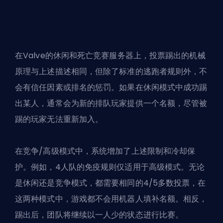
在Valve的休闲和死亡竞赛服务器上，投票踢出的机械
原理与上述描述相同，但除了标准的逃跑者规则外，不
会有信任因素或排名的惩罚。如果在休闲模式中成功踢
出某人，通常会为新的排队玩家提供一个名额，尽管被
踢的玩家无法重新加入。
在竞争/高级模式中，系统增加了上述限制和冷却保
护。例如，4人队的免疫规则仅适用于高级模式。无论
是休闲还是竞争模式，都需要相同的4/5多数投票，在
这两种模式中，游戏都不会用机器人填补名额。相反，
踢出后，团队将继续以一人少的状态进行比赛。