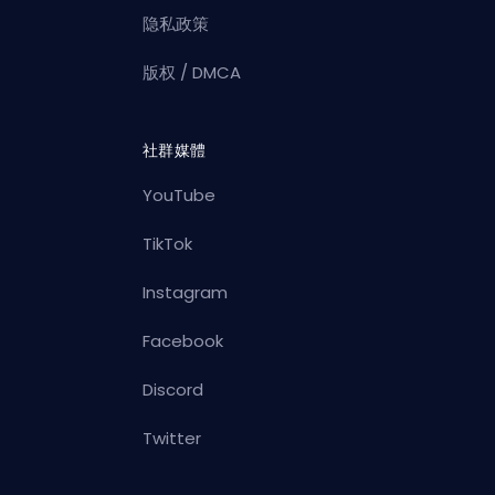
隐私政策
版权 / DMCA
社群媒體
YouTube
TikTok
Instagram
Facebook
Discord
Twitter