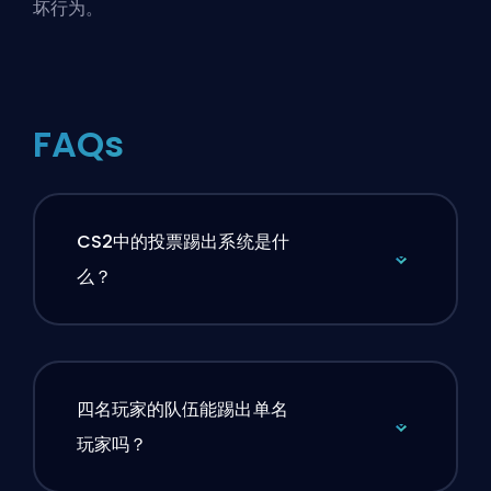
坏行为。
FAQs
CS2中的投票踢出系统是什
么？
四名玩家的队伍能踢出单名
玩家吗？