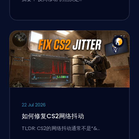
22 Jul 2026
如何修复CS2网络抖动
TL;DR: CS2的网络抖动通常不是“&…