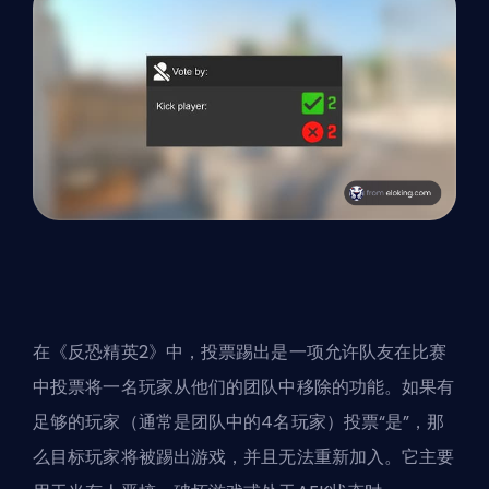
在《反恐精英2》中，投票踢出是一项允许队友在比赛
中投票将一名玩家从他们的团队中移除的功能。如果有
足够的玩家（通常是团队中的4名玩家）投票“是”，那
么目标玩家将被踢出游戏，并且无法重新加入。它主要