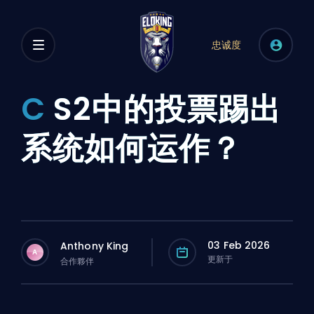
忠诚度
C
S2中的投票踢出
系统如何运作？
03 Feb 2026
Anthony King
A
更新于
合作夥伴