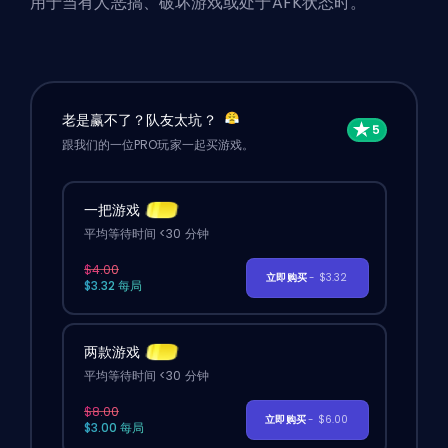
用于当有人恶搞、破坏游戏或处于AFK状态时。
老是赢不了？队友太坑？
跟我们的一位PRO玩家一起买游戏。
一把游戏
平均等待时间 <30 分钟
$4.00
立即购买
- $3.32
$3.32 每局
两款游戏
平均等待时间 <30 分钟
$8.00
立即购买
- $6.00
$3.00 每局