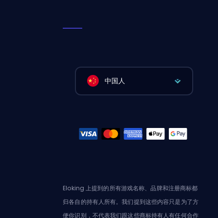
中国人
Eloking 上提到的所有游戏名称、品牌和注册商标都
归各自的持有人所有。我们提到这些内容只是为了方
便你识别，不代表我们跟这些商标持有人有任何合作