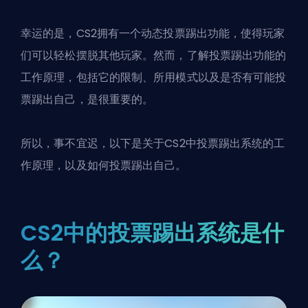
幸运的是，CS2拥有一个动态投票踢出功能，使得玩家
们可以轻松摆脱其他玩家。然而，了解投票踢出功能的
工作原理，包括它的限制、所用模式以及是否有可能投
票踢出自己，是很重要的。
所以，事不宜迟，以下是关于
CS2
中投票踢出系统的工
作原理，以及如何投票踢出自己。
CS2中的投票踢出系统是什
么？